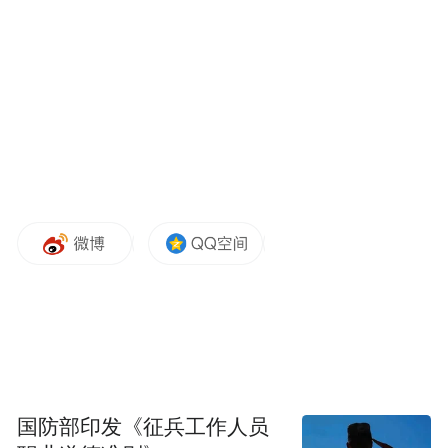
一、从“零散卖车”到“生态集聚”
过去，这里的汽车销售是什么样？
零零散散几个4S店，各卖各的，互不搭界。
消费者要货比三家，得跑好几个地方。买
车、上牌、贷款、保养，每个环节都要自己
折腾。
现在不一样了。
华夏路汽车产业园、聚盛国际汽车城、丰车
汇新能源汽车产业园，连片的展厅整齐排
国防部印发《征兵工作人员
布。从经典燃油车到智能新能源车，从传统