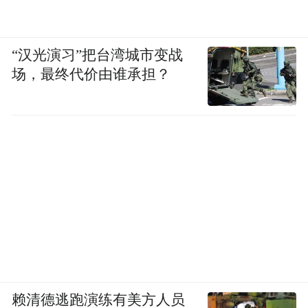
放馅料、缠彩线，在亲手实践中解锁端午传
统习俗，沉浸式感受中华传统节日的独特韵
味。
“汉光演习”把台湾城市变战
场，最终代价由谁承担？
午间，嘉宾们齐聚沙冈·桃源里，品尝地道农
家土灶美食。原汁原味的乡土菜肴，承载着
大冈的烟火气息中外友人围坐一桌、品茗叙
话，畅谈此行所见所感、交流文化差异与特
色风情。
非遗展演传文脉 同台献艺结友情
赖清德逃跑演练有美方人员