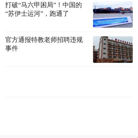
打破“马六甲困局”！中国的
致，屋顶光伏瓦等绿色现代科技元素巧妙融
“苏伊士运河”，跑通了
合，传统韵味与现代活力相得益彰，生动诠
释了“风景佳、百姓富”的乡村振兴建设成
官方通报特教老师招聘违规
果，让外国友人直观领略了大冈美丽乡村的
事件
生态之美、宜居之美、发展之美。
实地探访产业园 智造实力引瞩目