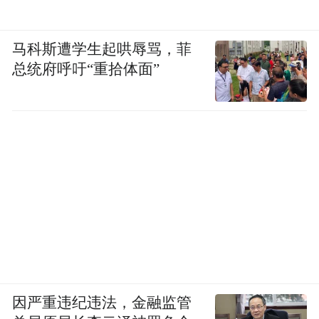
布，本平台仅提供信息存储空间服务。
Notice: The content above (including the videos,
pictures and audios if any) is uploaded and posted
马科斯遭学生起哄辱骂，菲
by the user of Dafeng Hao, which is a social media
总统府呼吁“重拾体面”
platform and merely provides information storage
space services.”
因严重违纪违法，金融监管