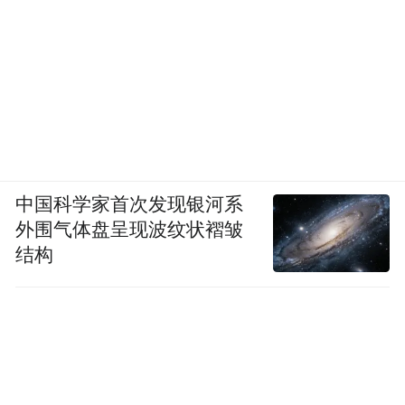
离领略大冈非遗文化的深厚底蕴与独特魅
力。
文艺汇演环节精彩纷呈，淮剧《白蛇传·游
湖》唱腔悠扬、韵味十足，尽显地方戏曲的
独特风雅；盐城花鼓《荷乡飞回金凤凰》舞
姿灵动曼妙，尽显本土文艺活力；惊险刺激
中国科学家首次发现银河系
的杂技表演赢得现场阵阵掌声。与此同时，
外围气体盘呈现波纹状褶皱
外国友人倾情登台，带来集体舞蹈《异域舞
结构
韵》，融汇多国舞蹈特色，风格新颖独特。
中外节目轮番上演、交融碰撞，各国友人同
台互动、欢聚一堂，共唱友谊之歌，将气氛
一次次推向高潮。