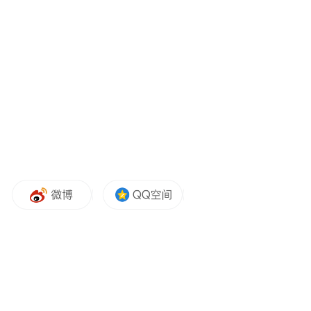
活动当天上午，中外友人首站走进大冈镇佳
富村，开启红色研学与乡村风貌探访之行。
在佳富村红色纪念馆内，大家认真聆听讲
解，深入了解丁佳富烈士英勇无畏、甘于奉
献的革命事迹，在红色沃土中感悟初心使
命，接受红色文化的熏陶。
走出纪念馆，崭新的乡村新型社区映入眼
帘。白墙黛瓦的江南传统民居风貌古朴雅