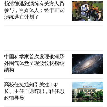
赖清德逃跑演练有美方人员
展前景。
参与，台媒体人：终于正式
演练逃亡计划了
透过标准化的生产流水线、精良的机械设备
与多元化的核心产品，来访嘉宾触摸到大冈
装备制造产业的发展脉搏，见证大冈镇工业
转型升级、智能制造提质增效的硬核实力，
为后续中外产业交流、经贸合作搭建了沟通
中国科学家首次发现银河系
桥梁。
外围气体盘呈现波纹状褶皱
结构
桃乡深处品民俗 “粽”情“粽”意话团圆
高校任免通知引关注：科
长、主任自愿辞职，转任思
政辅导员