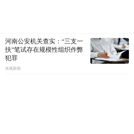
此次活动不仅为国际友人提供了深度体验中
国乡村新貌与非遗文化的窗口，更生动展示
了大冈镇推进乡村振兴、加快高质量发展的
崭新面貌，有力促进了中外文化交流与民心
河南公安机关查实：“三支一
相通。大冈镇将以此次活动为契机，持续开
扶”笔试存在规模性组织作弊
展对外友好交流活动，积极搭建多元化对外
犯罪
沟通平台，主动讲好大冈故事，以开放姿态
央视新闻
深化中外交流合作，为大冈高质量发展注入
源源不断的新动能。
来源：鞋机之乡 古韵大冈
“特别声明：以上作品内容(包括在内的视频、图片或音
频)为凤凰网旗下自媒体平台“大风号”用户上传并发