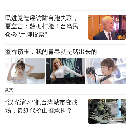
民进党造谣访陆台胞失联，
夏立言：数据打脸！台湾民
众会“用脚投票”
盗香窃玉：我的青春就是赌出来的
为近距离感受大冈产业发展的蓬勃活力，中
爽文
外友人一行来到盐城市新永佳石油机械制造
“汉光演习”把台湾城市变战
有限公司开展实地观摩。大家深入企业生产
场，最终代价由谁承担？
车间、产品展示专区，详细了解企业发展历
程、核心产业布局、技术研发优势及市场发