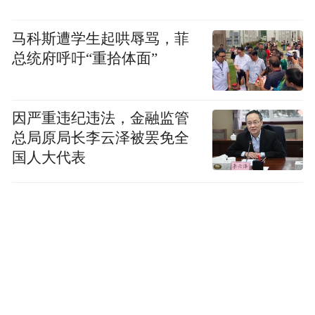
马科斯遭学生起哄辱骂，菲
总统府呼吁“重拾体面”
因严重违纪违法，金融监管
总局原局长李云泽被罢免全
国人大代表
恰逢端午佳节将至，活动设置了极具中式特
色的民俗互动体验环节。本地村民手把手示
范教学，讲解粽叶挑选、糯米填充、捆扎缠
绕的技巧。外国友人兴致盎然、积极参与，
纷纷挽起衣袖，认真学习卷粽叶、填糯米、