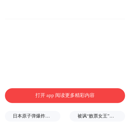
打开 app 阅读更多精彩内容
日本原子弹爆炸亲历者反对高市修改无核三原则，“她应该下台”
被讽“败票女王”？郑丽文：系民进党唱衰、打压，我感受到了民间热情