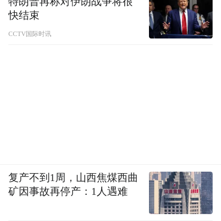
特朗普再称对伊朗战争将很
快结束
CCTV国际时讯
随后，主办方开展天柱山风景区文旅推介，
并正式发布暑期文旅惠民政策，全方位展现
复产不到1周，山西焦煤西曲
天柱山自然风貌与文旅特色，推出多项便民
矿因事故再停产：1人遇难
惠民举措，吸引广大游客前来休闲游玩。天
柱山峡谷漂流项目负责人徐宇宁详细介绍了