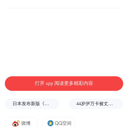
总台十七频道出镜记者，知名主持人叶美毅
打开 app 阅读更多精彩内容
本次活动由天柱山旅游发展有限公司、天柱
山峡谷漂流主办，中华文化促进会文旅创新
日本发布新版《防卫白皮书》，俄罗斯强硬警告
44岁伊万卡被丈夫公主抱，冰岛旅行曝光，远离白宫的生活引发关注
工作委员会、安徽大别山文旅集团有限公
司、天柱村村民委员会、天仙峡景区联合协
办。盛会由总台十七频道出镜记者、知名主