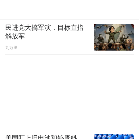
产业同心，合作共赢。活动同期举办战略合
作签约仪式，天柱山峡谷漂流陈为兵与七省
民进党大搞军演，目标直指
一市代理商代表王峰、陈敬松完成签约。双
解放军
方以协议为纽带，达成深度市场合作，整合
九万里
渠道资源、拓宽客源市场，携手共建文旅发
展新格局，实现互利共赢。
至此，2026首届天柱山漂流大会各项议程圆
满落幕。本次大会不仅搭建起全国漂流行业
交流协作的优质平台，凝聚了产业发展共
识，也进一步擦亮了天柱山文旅品牌。接下
来，参会嘉宾还将实地考察天柱山景区及峡
谷漂流项目，近距离体验山水漂流魅力。
美国盯上旧电池和钨废料