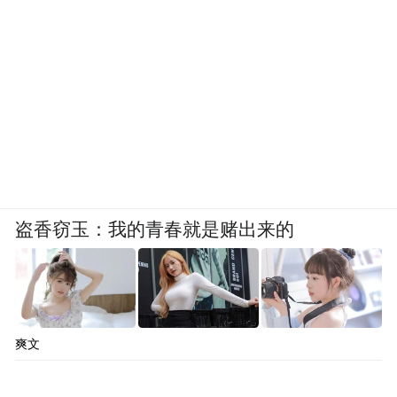
目的地，推动区域文旅产业持续向好、蓬勃
发展。
“特别声明：以上作品内容(包括在内的视频、图片或音
频)为凤凰网旗下自媒体平台“大风号”用户上传并发
布，本平台仅提供信息存储空间服务。
Notice: The content above (including the videos,
pictures and audios if any) is uploaded and posted
by the user of Dafeng Hao, which is a social media
platform and merely provides information storage
space services.”
盗香窃玉：我的青春就是赌出来的
爽文