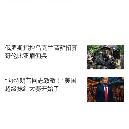
持人叶美毅倾情主持，整场活动流程有序、
氛围热烈浓厚。活动立足华东、辐射全国，
以“登天柱 得天助”为核心主题，汇聚行业权
威力量与地方文旅资源，打造集行业深度交
流、产业趋势解读、文旅品牌推介、行业荣
俄罗斯指控乌克兰高薪招募
哥伦比亚雇佣兵
誉授牌、渠道战略合作于一体的高规格、专
业化行业盛会，为全国漂流文旅从业者搭建
了优质的沟通协作平台。清风揽山水，贤才
“向特朗普同志致敬！”美国
聚天柱，各界嘉宾齐聚秀美天柱山麓，共赏
超级抹红大赛开始了
山水盛景，共探文旅产业融合发展新未来。