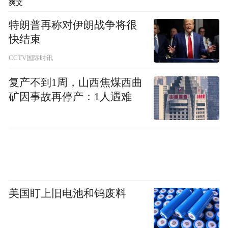
爽文
家、行业学者、业界领袖及企业代表齐聚现
特朗普再称对伊朗战争将很
场，多位嘉宾依次登台分享，为产业发展把
快结束
脉定向、赋能献策。其中，中山大学旅游学
CCTV国际时讯
院刘妙玲、顾媛霞、许云鹏各位老师，皖西
学院体育学院教授、国家级皮划艇裁判员刘
复产不到1周，山西焦煤西曲
矿因事故再停产：1人遇难
乃宝先生，安徽省拓展团建协会会长陈兵、
执行会长郭铭先生，天下泽雨公司董事长卢
生先生等一众嘉宾倾情参会，为本次行业盛
会增添了浓厚的专业氛围与行业活力。
美国盯上旧电池和钨废料