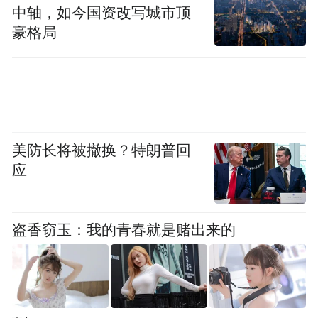
旅业态、激活全域旅游的重要抓手。当地将
中轴，如今国资改写城市顶
持续依托山水优势，做优文旅产品、提升服
豪格局
务品质，全力推动漂流产业及全域文旅高质
量发展。
美防长将被撤换？特朗普回
应
盗香窃玉：我的青春就是赌出来的
活动现场大咖云集、贤才汇聚，众多高校专