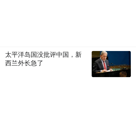
翔现场为各单位授牌
本次大会重磅举行荣誉授牌仪式。经行业综
合评定，天柱山峡谷漂流获评 “华东 AAAAA
漂流”；天柱山峡谷漂流、琅琊山森林漂流、
太平洋岛国没批评中国，新
石台牯牛降、西黄山漂流、水墨汀溪、蕲春
西兰外长急了
大峡谷漂流、霍山十二闯、石台大峡谷共 8
家单位荣获 “华东漂流行业示范基地” 称号。
中华文化促进会文旅创新工作委员会会长高
翔现场为各单位授牌。此次获评既是行业对
各漂流项目综合实力的高度认可，也将发挥
标杆引领作用，带动华东漂流行业规范化、
品牌化、特色化发展。