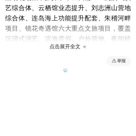
艺综合体、云栖馆业态提升、刘志洲山营地
综合体、连岛海上功能提升配套、朱稽河畔
项目、镜花奇遇馆六大重点文旅项目，覆盖
沉浸式演艺、滨海度假、户外营地、夜间经
点击展开全文
济、研学康养等新业态，为文旅产业长远发
展夯实项目支撑。在启动仪式环节，多方嘉
举报
宾共同点亮节庆专属标识，标志本届旅游节
系列活动全面启动。