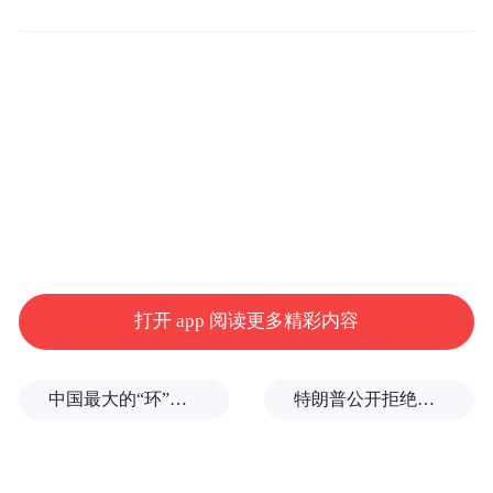
打开 app 阅读更多精彩内容
中国最大的“环”，要来了
特朗普公开拒绝泽连斯基！
现场热烈的氛围、新颖的玩法、浓厚的文化
底蕴，让在场市民游客纷纷点赞称赞。“现场