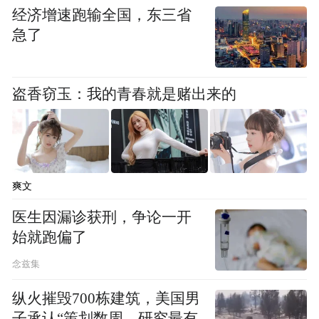
经济增速跑输全国，东三省
合。下一步，我市将以本次旅游节为契机，
急了
持续做强“大圣故里”城市文旅名片，优化文
旅产品供给，规范文旅市场运营，不断放大
节庆引流效应，助力全市文旅行业高质量可
盗香窃玉：我的青春就是赌出来的
持续发展。
“特别声明：以上作品内容(包括在内的视频、图片或音
频)为凤凰网旗下自媒体平台“大风号”用户上传并发
爽文
布，本平台仅提供信息存储空间服务。
Notice: The content above (including the videos,
医生因漏诊获刑，争论一开
pictures and audios if any) is uploaded and posted
始就跑偏了
by the user of Dafeng Hao, which is a social media
platform and merely provides information storage
念兹集
space services.”
纵火摧毁700栋建筑，美国男
子承认“策划数周，研究最有