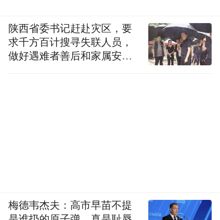
陕西省委书记赶赴灾区，要
求千方百计搜寻失联人员，
做好遇难者善后和家属安抚
工作
梅德韦杰夫：高市早苗不提
是谁扔的原子弹，真是耻辱