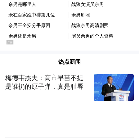
据了解，本届旅游节活动周期为6月20日至7
月19日，设置八大活动板块。一方面打造在
海一方公园沉浸式西游文艺展演，丰富夜间
文旅消费场景；另一方面创新推出山海婚恋
文旅项目，在花果山、连岛增设户外婚姻登
记服务，配套发放文旅消费券，培育婚恋文
热点新闻
旅新赛道；同步开展旅行商踩线对接、文博
专题展览等活动，线上线下联动引流拓客。
梅德韦杰夫：高市早苗不提
是谁扔的原子弹，真是耻辱
二十余年来，连云港持续运营西游文化、连
云港之夏两大节庆IP，积累了深厚品牌基
础。本次整合办节，进一步优化节庆运营体
系，深挖西游文化核心价值，推动文旅与婚
恋、体育、研学、夜间经济等业态深度融