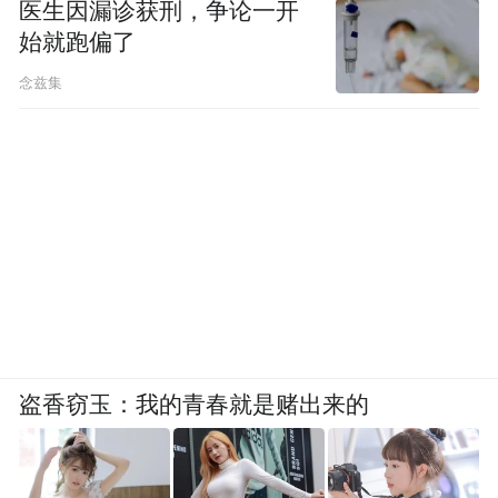
医生因漏诊获刑，争论一开
始就跑偏了
念兹集
盗香窃玉：我的青春就是赌出来的