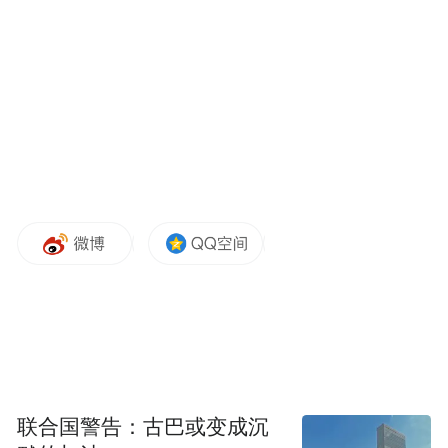
的氛围感和文化震撼力直接拉满！听说接下
来还有落日音乐会、海边婚姻登记等浪漫活
动，这个夏天我一定要带着家人走遍连云港
的山海美景！”市民张先生满心期待地说道。
市民李女士对西游天团的演绎印象深刻：“西
游IP是我们连云港最亮眼的名片，这种新潮
的演绎形式特别新颖，既有趣又能宣传家
乡，希望以后能多举办这类特色文旅活动。”
文旅推荐官也真诚推介港城风光：“连云港不
止有家喻户晓的花果山，更有山海相拥的绝
美风光、丰富多彩的新潮玩法、底蕴深厚的
联合国警告：古巴或变成沉
西游文化，我们希望让每一位游客都能爱上