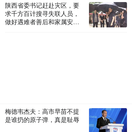
陕西省委书记赶赴灾区，要
求千方百计搜寻失联人员，
做好遇难者善后和家属安抚
工作
梅德韦杰夫：高市早苗不提
是谁扔的原子弹，真是耻辱