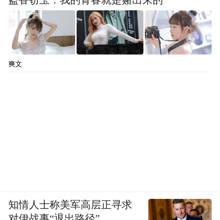
盗香窃玉：我的青春就是赌出来的
步奖一等奖，鹰游纺机拥有碳纤维成套设备
研发能力。
爽文
知情人士称美军高层正寻求
这些区域布局新材料研究院、科创平台，集
对伊战事“退出路径”