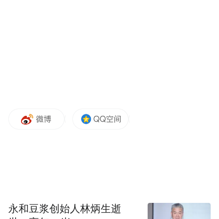
完备的产业链配套
是行业龙头选址布局的核心考量
此次集中投产的碳纤维产品矩阵齐全，覆盖
通用型、高强型、高模型三大主流品类，广
泛适配航空航天、新能源装备、高端体育器
材、3C电子制造等关键领域，产品定位直指
高端高性能碳纤维赛道。稳定量产高品质碳
纤维，离不开可靠的原料供给和顺畅的物流
链路。
永和豆浆创始人林炳生逝