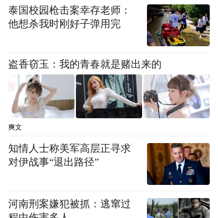
泰国校园枪击案幸存老师：
他想杀我时刚好子弹用完
物流优势仅是其中的一个因素，斯尔邦丙烯
腈产品意义重大。以斯尔邦的丙烯腈生产装
置为例，其配套80层以上高效精馏塔，针对
盗香窃玉：我的青春就是赌出来的
PAN原丝需求优化回流比，副产物深度脱
除，其核心数据指标更是达到航空级碳纤维
原料门槛。
爽文
为此，国内50%以上碳纤维企业固定采购斯
知情人士称美军高层正寻求
尔邦产品，企业还专门设立碳纤维专用丙烯
对伊战事“退出路径”
腈分级生产线，出厂附带全套杂质检测报告
（丙烯醛、甲基丙烯腈、水分、金属离子全
河南刑案嫌犯被抓：逃窜过
项），可直接对接原丝聚合中控标准。
程中伤害多人