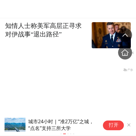
知情人士称美军高层正寻求
对伊战事“退出路径”
城市24小时 | “准2万亿”之城，
近四十个Ⅰ
打开
“点名”支持三所大学
步入“收获季
河南刑案嫌犯被抓：逃窜过