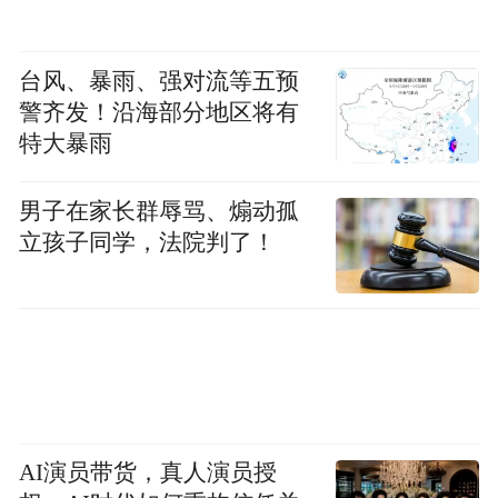
台风、暴雨、强对流等五预
警齐发！沿海部分地区将有
特大暴雨
从平台看
男子在家长群辱骂、煽动孤
立孩子同学，法院判了！
连云港是中复神鹰起家之地，建有国家碳纤
维复合材料试验公共服务平台、江苏省高性
能纤维产品质量监督检验中心，可以帮助企
业产品出具检测报告和产品认证证书。中复
神鹰在连云港建有国家企业技术中心、博士
后工作站、纺织行业高性能碳纤维技术创新
AI演员带货，真人演员授
中心以及省级工程中心、技术中心等平台。