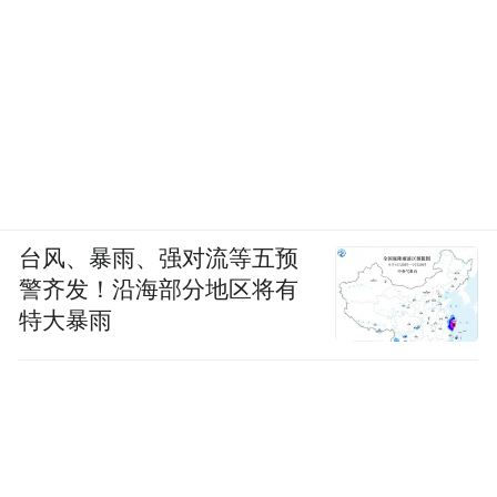
系统保温四大核心工序
直接决定航空级碳丝品质
基地依托零碳核能蒸汽降本降耗
走出新材料绿色制造之路
台风、暴雨、强对流等五预
在清洁能源供给基础上，企业同步深挖循环
警齐发！沿海部分地区将有
节能潜力，通过生产乏汽回收再利用进一步
特大暴雨
压缩用汽成本。