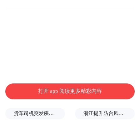
再加上当地全程暖心的营商服务
多重优势叠加
吸引“神鹰”在此筑巢
打开 app 阅读更多精彩内容
货车司机突发疾病晕倒车轮边，陌生同行第一时间发现并救助
浙江提升防台风应急响应至Ⅰ级
港城制造成就“规模最大”