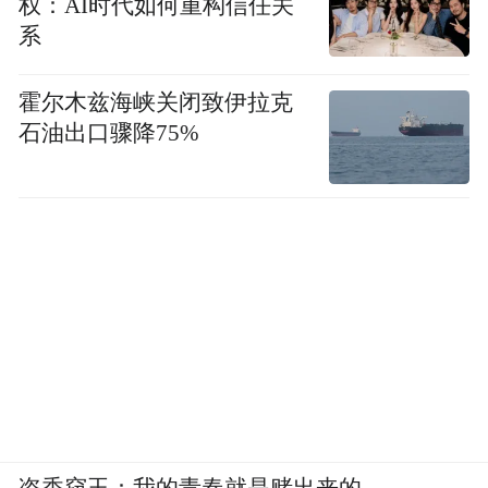
权：AI时代如何重构信任关
系
从人才看
霍尔木兹海峡关闭致伊拉克
连云港具有碳纤维、超高分子聚乙烯、芳纶
石油出口骤降75%
三根高性能纤维材料等产业，集聚了上千人
的高端人才团队和工程技术人员，为这里布
局大规模碳纤维生产基地储备了人才。
从产学研配套能力看
我市从上世纪90年代开始就同上海东华大学
保持常态化的联系，并建有新材料产业联
盟，集中东部、华东、华北等地的高校科研
院所资源，中复神鹰更是曾获得国家科技进