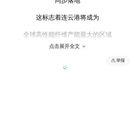
同步落地
这标志着连云港将成为
全球高性能纤维产能最大的区域
点击展开全文
一个世界级的工厂为何选择这里？
举报
答案很简单
这里有深耕多年的碳纤维产业基础
充沛的低成本绿色能源供给
全链条配套的科创技术支撑