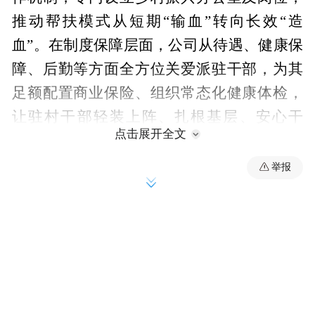
推动帮扶模式从短期“输血”转向长效“造
血”。在制度保障层面，公司从待遇、健康保
障、后勤等方面全方位关爱派驻干部，为其
足额配置商业保险、组织常态化健康体检，
让驻村干部轻装上阵、扎根基层、安心干
点击展开全文
事。自定点帮扶龙桥村以来，公司党委书
记、总经理张文亮每年带队深入乡村一线，
举报
先后4次赴龙桥村，走进种植基地、村民院
落，实地走访调研，倾听群众急难愁盼。张
文亮在龙桥村乡村振兴帮促调研座谈会上指
出，保险业扶危济困的行业属性与乡村振
兴、共同富裕理念高度契合，作为全国保险
行业规模最大的省级保险分支机构，中国人