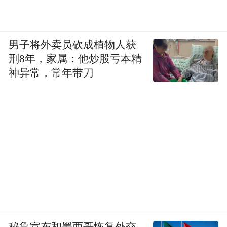
为破解农产品“种得出、卖不动”痛点，强村
公司创新上线“寻味龙桥”微信小程序，搭建
男子将外卖员砍成植物人获
线上专属农产展销平台。依托该平台，杨维
刑8年，家属：他炒股亏本精
亮打通公司内部食堂、全省系统员工团购渠
神异常，常年带刀
道，变零散采购为常态化集中消费帮扶。
2024-2025年，中国人寿江苏全省各分支机构
累计采购龙桥黑塌菜、玉米等特色农产品
52.3万元。小程序上线后，从下单、分拣到
冷链配送形成闭环，足不出户就能把田间新
鲜蔬果销往全省，彻底改变过去农户赶集零
散售卖的低效模式，“寻味龙桥”小程序成为
龙桥农产品稳定的线上“供销驿站”。