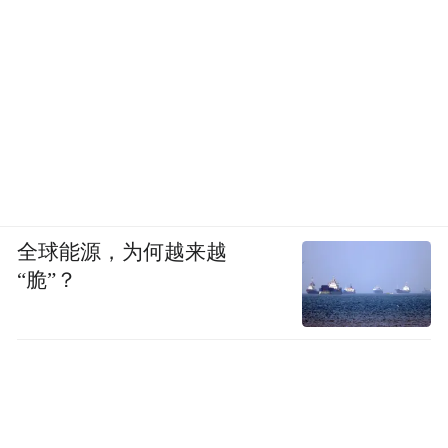
筛查、矫正的相关费用。专业医护团队带着
三维脊柱扫描仪走进如皋各乡镇中学，学生
依次完成体态检测与三维扫描，设备数秒内
即可生成完整脊柱数据。针对初筛结果异常
的学生，工作人员统一建立健康档案，同步
推送复查提醒与居家矫正指导方案，实现脊
柱问题早筛查、早干预、早治疗，有效避免
小隐患演变为重大病症、产生高额医疗费
全球能源，为何越来越
“脆”？
用。不少家长感慨：“以前从没关注过孩子脊
柱问题，多亏中国人寿开展公益筛查，帮我
们及时发现隐患，省下一大笔看病钱。” 这项
公益实事收获当地群众广泛好评，借助企业
公益力量，有效补齐县域青少年健康服务短