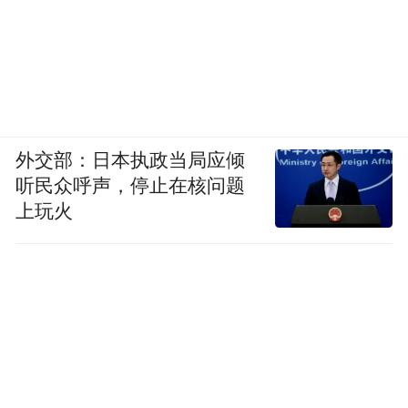
以屋顶分布式光伏为切入点，先后建成3处光
外交部：日本执政当局应倾
伏项目，持续壮大村集体经济，带动村民增
听民众呼声，停止在核问题
收。配套建成的国寿龙桥连栋大棚，依靠智
上玩火
能设备精准管控棚内温湿度环境，西瓜、生
菜、西红柿和芹菜等果蔬摆脱季节限制实现
四季种植，亩产效益快速提升助力农业现代
化，带动本地20余名村民就业。
创新开展消费帮扶，本土农货畅销全省