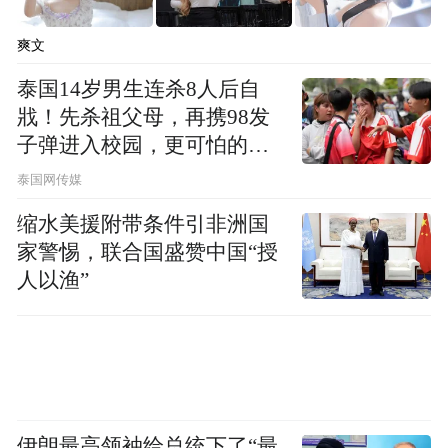
爽文
泰国14岁男生连杀8人后自
戕！先杀祖父母，再携98发
子弹进入校园，更可怕的细
节公布了
泰国网传媒
缩水美援附带条件引非洲国
家警惕，联合国盛赞中国“授
人以渔”
一桩桩民生实事落地见效。针对村民就近就
医难、小病诊疗不便问题，何强协调帮扶资
源升级改善村级卫生室诊疗环境；针对乡村
伊朗最高领袖给总统下了“最