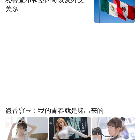
秘鲁宣布和墨西哥恢复外交
关系
盗香窃玉：我的青春就是赌出来的
如今，依托大棚、光储充电站、特色种植三
大支柱产业，叠加消费帮扶持续赋能，龙桥
村经营性收入较2021年上涨307.6%，村集体