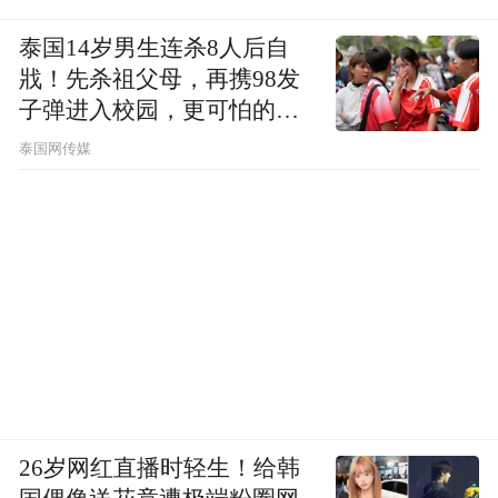
泰国14岁男生连杀8人后自
戕！先杀祖父母，再携98发
子弹进入校园，更可怕的细
节公布了
泰国网传媒
26岁网红直播时轻生！给韩