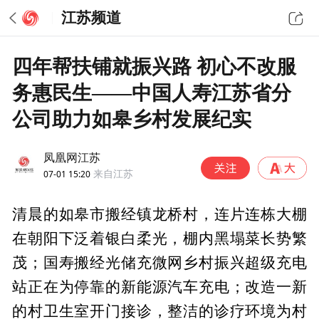
江苏频道
四年帮扶铺就振兴路 初心不改服
务惠民生——中国人寿江苏省分
公司助力如皋乡村发展纪实
凤凰网江苏
07-01 15:20
来自江苏
清晨的如皋市搬经镇龙桥村，连片连栋大棚
在朝阳下泛着银白柔光，棚内黑塌菜长势繁
茂；国寿搬经光储充微网乡村振兴超级充电
站正在为停靠的新能源汽车充电；改造一新
的村卫生室开门接诊，整洁的诊疗环境为村