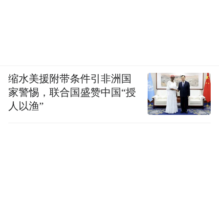
板。
企地携手续写新篇，共绘如皋乡村振兴新图
景
四年深耕帮扶，中国人寿江苏省分公司从资
缩水美援附带条件引非洲国
家警惕，联合国盛赞中国“授
金注入、项目落地，到干部派驻、公益服
人以渔”
务，实现帮扶工作从“单点发力”向“全域赋
能”转变。公司充分发挥自身优势，助力龙桥
村深度融入如皋长寿文化、富硒产业两大特
色发展布局，为当地打造新时代鱼米之乡样
板注入强劲金融力量。如皋市委市政府专门
来信致谢，对公司帮扶成效给予高度评价，
也对期满离任的优秀驻村干部予以充分肯