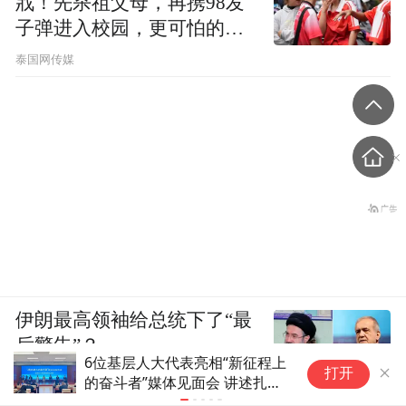
戕！先杀祖父母，再携98发
子弹进入校园，更可怕的细
节公布了
泰国网传媒
伊朗最高领袖给总统下了“最
后警告”？
程上
昭苏县7.7万亩亚麻迎来采收季
打开
根
特色产业铺就农户增收路