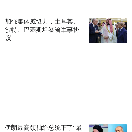
定。
本轮定点挂钩帮扶工作圆满收官。紧扣今年
加强集体威慑力，土耳其、
沙特、巴基斯坦签署军事协
全国两会关于金融行业深耕普惠服务、筑牢
议
民生保障的部署要求，中国人寿江苏省分公
司将充分发挥风险保障、健康服务、公益实
践等主业优势，把帮扶期间积累的经验转化
为常态化服务能力，持续对接地方健康惠
民、产业发展、基层服务等需求，延伸服务
触角，以专业能力守护民生福祉，彰显金融
央企的责任担当。
“特别声明：以上作品内容(包括在内的视频、图片或音
频)为凤凰网旗下自媒体平台“大风号”用户上传并发
伊朗最高领袖给总统下了“最