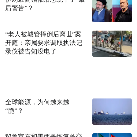
道路交通安全隐患，增设道路指示牌、转角
后警告”？
凸面镜等设施，筑牢出行安全防线；将部分
闲置厂房改造为专业仓储冷库，有效盘活存
“老人被城管撞倒后离世”案
量资产，助力农产品减损增值。种植大户汪
开庭：亲属要求调取执法记
宝明常年为黑塌菜销路发愁，驻村工作队联
录仪被告知没电了
动多方渠道资源，打通商超、企业集采订
单，一年帮助农户外销黑塌菜240吨，让如皋
地理标志农产品黑塌菜从田间地头走进南
京、苏州等城市商超后厨。
全球能源，为何越来越
2024年新任驻村第一书记杨维亮到岗后，在
“脆”？
省委驻如皋市乡村振兴工作队带领下，将“富
民强村”作为工作主攻方向，多方奔走对接资
秘鲁宣布和墨西哥恢复外交