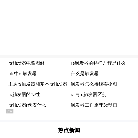
动室、农产品展示平台等多功能于一体，村
民足不出村即可享受多种服务，打通为民服
务“最后一公里”，被评为如皋市首届“优秀网
格”，当地政府多位领导现场调研时都给予了
充分肯定，政治及社会反响良好。2024年，
龙桥村被评为“江苏省绿美村庄”。
充分依托集团金融资源优势，2024年，中国
人寿江苏省分公司精准对接促成9793万元大
健康项目增资落地如皋，撬动大额社会资本
流向长寿之乡特色康养产业，从县域层面拓
宽龙桥村产业联动发展空间。
热点新闻
驻村干部扎根乡土，田间地头蹚出富民新路