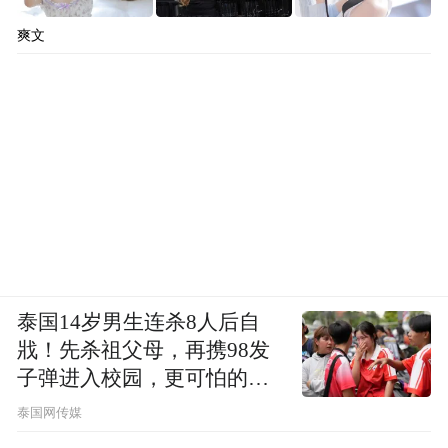
经济实现跨越式增长，昔日薄弱村彻底翻身
爽文
成为如皋乡村产业标杆村。
深耕公益惠润民生，脊柱筛查守护少年脊梁
在产业帮扶之外，中国人寿关注青少年身心
健康，在如皋开展公益项目：免费为全市初
一、高一在读学生开展三维脊柱体态筛查，
把保险行业的民生温度落到校园、落在青少
年成长关键处。
泰国14岁男生连杀8人后自
戕！先杀祖父母，再携98发
近年来，青少年脊柱侧弯发病率逐年走高，
子弹进入校园，更可怕的细
初中阶段正是筛查干预黄金窗口期，一些农
节公布了
泰国网传媒
村家庭健康体检意识薄弱，也难以承担自费