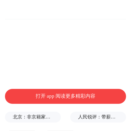
寿江苏省分公司必须扛起金融央企政治责
任，以党建引领夯实帮扶根基，依托综合金
融、产业项目、人才派驻、消费帮扶多元举
措，持续助力增强乡村发展内生动力。
打开 app 阅读更多精彩内容
北京：非京籍家庭购房社保个税缴纳年限下调为1年
人民锐评：带薪休假落地，也是一种竞争力