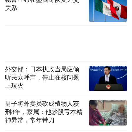
源。村内闲置厂房顺利对外出租，零散土地
关系
完成整合连片，充电站、连栋大棚等产业项
目相继落地。一系列举措让龙桥村年经营性
收入新增42万元/年，同时带动近百名本地村
民实现家门口就业。
产业赋能多点开花，绿色项目激活村集体经
济
外交部：日本执政当局应倾
听民众呼声，停止在核问题
上玩火
立足龙桥黑塌菜、特色蔬果本土资源优势，
中国人寿跳出单一给钱给物的传统帮扶模
男子将外卖员砍成植物人获
式，用金融思维、产业项目帮村庄搭建可持
刑8年，家属：他炒股亏本精
续增收产业链，绿色能源+特色农业双轮驱动
神异常，常年带刀
成为龙桥富民新引擎。