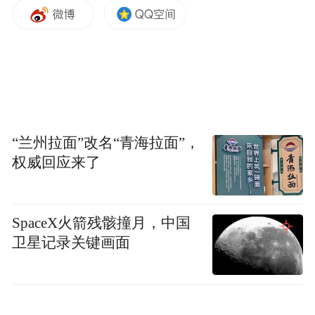
“兰州拉面”改名“青海拉面”，
权威回应来了
2022年起，中国人寿江苏省分公司乡村振兴
SpaceX火箭残骸撞月，中国
办公室党支部与龙桥村党总支开展党建共
卫星记录关键画面
建，创新探索“党建+品牌”帮扶模式。当年公
司援建了龙桥村第一网格服务驿站，该驿站
融合村邮驿站、村级便民服务窗口、党群活