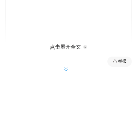
点击展开全文
举报
无锡：
商业卫星
与具身智能双轮驱动
近年来，无锡围绕新兴支柱产业加速高能级
检验检测平台布局，不断提升高端检验检测
服务能力。在江苏省电子质检院山水城基
地，无锡展示了商业卫星检测公共服务平台
成果。该平台占地49亩，总规划建筑面积
4.75万平方米，以装备性能、电磁兼容、环