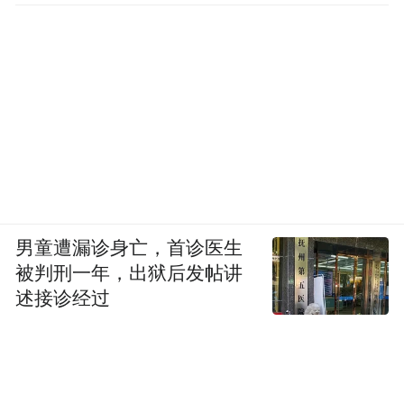
男童遭漏诊身亡，首诊医生
被判刑一年，出狱后发帖讲
述接诊经过