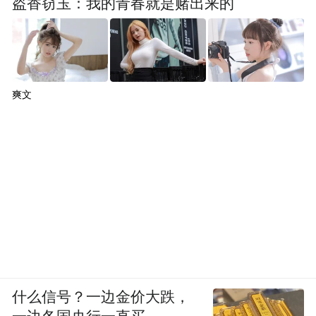
盗香窃玉：我的青春就是赌出来的
爽文
什么信号？一边金价大跌，