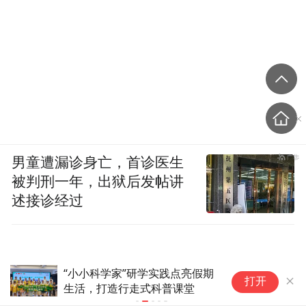
男童遭漏诊身亡，首诊医生
被判刑一年，出狱后发帖讲
述接诊经过
“小小科学家”研学实践点亮假期
安徽启动经
打开
生活，打造行走式科普课堂