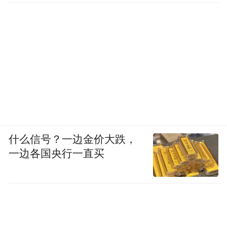
什么信号？一边金价大跌，
一边各国央行一直买