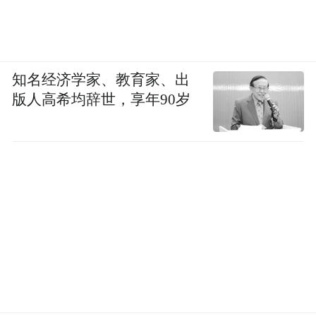
知名经济学家、教育家、出
版人高希均辞世，享年90岁