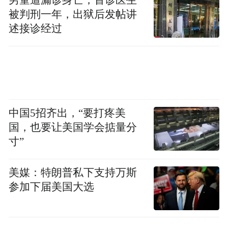
市检测认证集团有限公司、中广核苏州院清
被判刑一年，出狱后发帖讲
洁能源技术研发实验中心等。这些新建成投
述接诊经过
用的省级质检中心以及新投资增资的检验检
测项目，将为苏州检验检测能力提升注入强
劲动能，推动检验检测服务业向专业化、高
端化升级。
中国5招齐出，“要打疼美
南通：
家纺产业
高质量发展白皮书正式发布
国，也要让美国学会掂量分
寸”
家纺产业是南通最具辨识度的地标性名片，
南通分会场发布了《质量管理体系认证赋能
美媒：特朗普私下支持万斯
参加下届美国大选
南通市通州区家纺产业高质量发展白皮
书》。