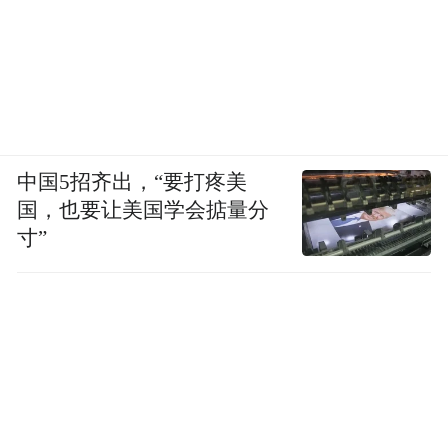
中国5招齐出，“要打疼美
国，也要让美国学会掂量分
寸”