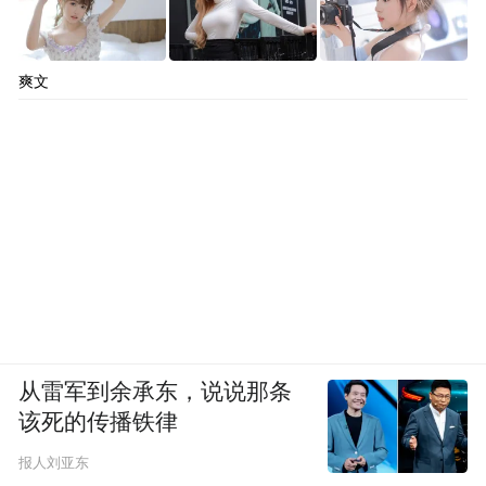
生产力发展”主题，以公正可信的质量技术服
务，为全省高质量发展走在前列贡献更加坚
爽文
实有力的质量技术支撑。
来源：江苏市场监管
“特别声明：以上作品内容(包括在内的视频、图片或音
频)为凤凰网旗下自媒体平台“大风号”用户上传并发
布，本平台仅提供信息存储空间服务。
Notice: The content above (including the videos,
pictures and audios if any) is uploaded and posted
by the user of Dafeng Hao, which is a social media
platform and merely provides information storage
从雷军到余承东，说说那条
space services.”
该死的传播铁律
报人刘亚东