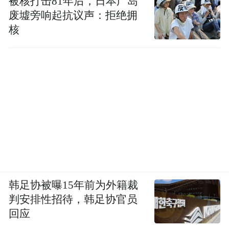
被核打击81年后，日本广岛
废墟旁响起抗议声：拒绝拥
核
韩足协被曝15年前为外籍裁
判安排性招待，韩足协官员
回应