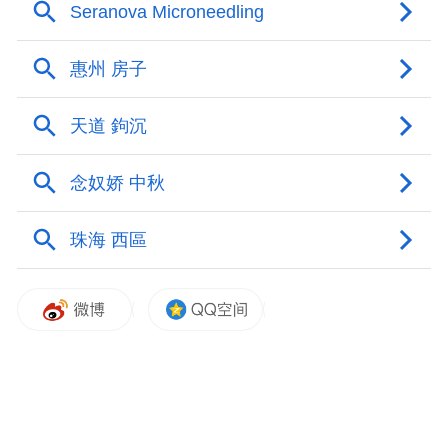
展、基层治理的“主力军”。全体党员要把本
次大会精神转化为干事创业实际行动：一是
深学细悟讲话精神，持续强化理论武装，常
态化开展村级理论学习、板凳微党课；二是
对标先进典型，以“七一勋章”获得者、优秀
共产党员为榜样，扎根田间地头，用心解决
群众养老、人居环境、产业发展等急难愁
盼；三是立足镇村本职，紧扣乡村振兴、基
层治理、民生保障重点工作，主动担当、务
实苦干，把盛会部署落到村庄发展、民生改
善的每件实事上。
下一步，界牌镇将以本次集中收看活动为契
机，在全镇各村（社区）开展“学习建党105