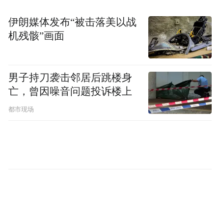
周年大会精神”系列主题活动，通过专题党
伊朗媒体发布“被击落美以战
课、入户宣讲、党员志愿服务、走访慰问老
机残骸”画面
党员等形式，推动大会精神进村庄、进农
户，凝聚全镇上下共谋发展、共建和美乡村
男子持刀袭击邻居后跳楼身
的强大合力，奋力书写界牌镇高质量发展新
亡，曾因噪音问题投诉楼上
篇章。
都市现场
（陈培）
“特别声明：以上作品内容(包括在内的视频、图片或音
频)为凤凰网旗下自媒体平台“大风号”用户上传并发
布，本平台仅提供信息存储空间服务。
Notice: The content above (including the videos,
pictures and audios if any) is uploaded and posted
by the user of Dafeng Hao, which is a social media