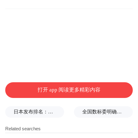
打开 app 阅读更多精彩内容
105载风雨兼程，一叶小小红船已然蜕变成为
日本发布排名：中国第1，日本第13
全国数标委明确：所谓“数据国家标准编制费”系冒名收取
领航民族复兴的巍巍巨轮。镇村党员干部身
处服务群众最前沿，是政策落地、乡村发