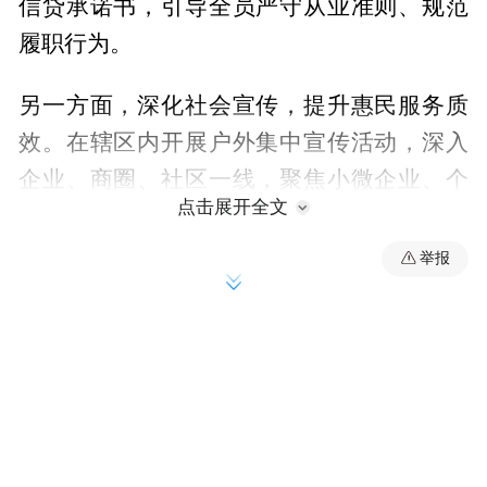
信贷承诺书，引导全员严守从业准则、规范
履职行为。
另一方面，深化社会宣传，提升惠民服务质
效。在辖区内开展户外集中宣传活动，深入
企业、商圈、社区一线，聚焦小微企业、个
点击展开全文
体工商户等重点市场主体，创新适配信贷产
品，定制差异化、人性化融资方案，切实降
举报
低市场主体综合融资成本。同时，畅通监督
渠道、主动公开服务信息，在各业务办理网
点设立阳光信贷服务公示栏，公示服务承诺
及监督举报方式，主动接受客户和社会监
督。坚持从严治贷，对“靠贷吃贷”“以贷谋
私”等金融腐败行为坚决严惩，对信贷领域违