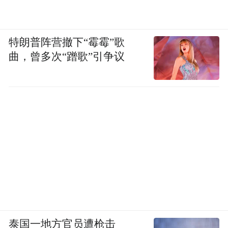
特朗普阵营撤下“霉霉”歌
曲，曾多次“蹭歌”引争议
泰国一地方官员遭枪击