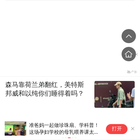
森马靠荷兰弟翻红，美特斯
邦威和以纯你们睡得着吗？
准爸妈一起做珍珠扇、学科普！
买
打开
这场孕妇学校的母乳喂养课太治
场
愈了
进