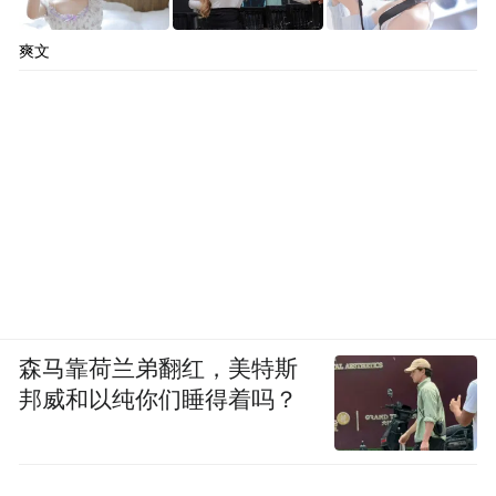
爽文
森马靠荷兰弟翻红，美特斯
邦威和以纯你们睡得着吗？