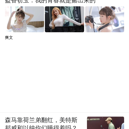
盗香窃玉：我的青春就是赌出来的
爽文
森马靠荷兰弟翻红，美特斯
邦威和以纯你们睡得着吗？