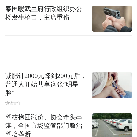
泰国暖武里府行政组织办公
楼发生枪击，主席重伤
减肥针2000元降到200元后，
普通人开始共享这张“明星
脸”
惊蛰青年
驾校抱团涨价、协会牵头串
谋，全国市场监管部门整治
驾培垄断