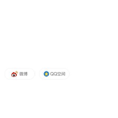
务稳健拓展、合规经营筑牢群众基础。
“特别声明：以上作品内容(包括在内的视频、图片或音
频)为凤凰网旗下自媒体平台“大风号”用户上传并发
布，本平台仅提供信息存储空间服务。
Notice: The content above (including the videos,
pictures and audios if any) is uploaded and posted
by the user of Dafeng Hao, which is a social media
platform and merely provides information storage
space services.”