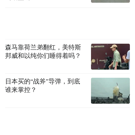
森马靠荷兰弟翻红，美特斯
邦威和以纯你们睡得着吗？
日本买的“战斧”导弹，到底
谁来掌控？