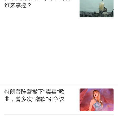
谁来掌控？
特朗普阵营撤下“霉霉”歌
曲，曾多次“蹭歌”引争议