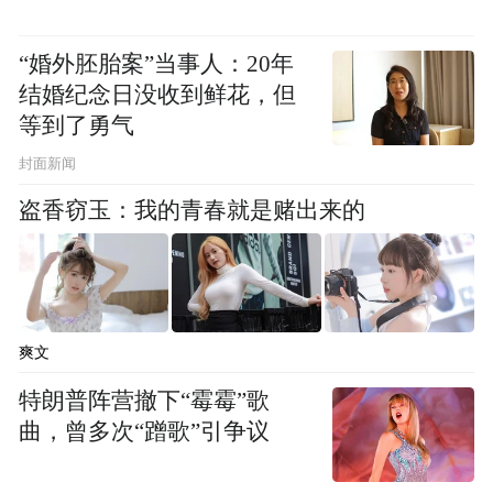
“婚外胚胎案”当事人：20年
结婚纪念日没收到鲜花，但
等到了勇气
封面新闻
盗香窃玉：我的青春就是赌出来的
爽文
特朗普阵营撤下“霉霉”歌
曲，曾多次“蹭歌”引争议