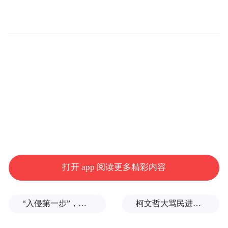
法犯罪问题保持零容忍态度。
此次宣传活动累计覆盖客户60人次，发放宣
打开 app 阅读更多精彩内容
传资料100余份，有效提升了群众对我行信贷
产品的知晓度和认可度，进一步增强了金融
“入侵第一步”，与特朗普关系密切美企被曝强闯格陵兰岛
柯文哲大骂民进党王八蛋
消费者对合规金融服务的信任感，为信贷业