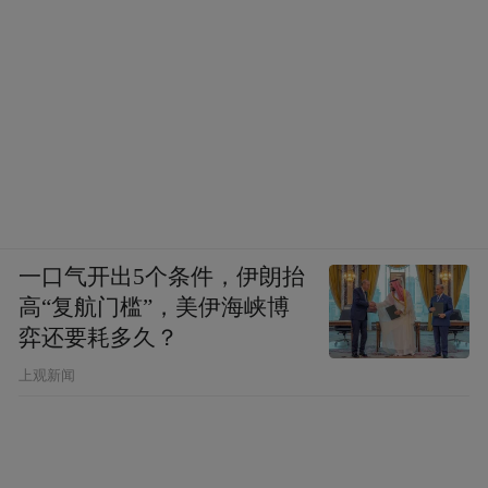
pictures and audios if any) is uploaded and posted
by the user of Dafeng Hao, which is a social media
platform and merely provides information storage
space services.”
一口气开出5个条件，伊朗抬
高“复航门槛”，美伊海峡博
弈还要耗多久？
上观新闻