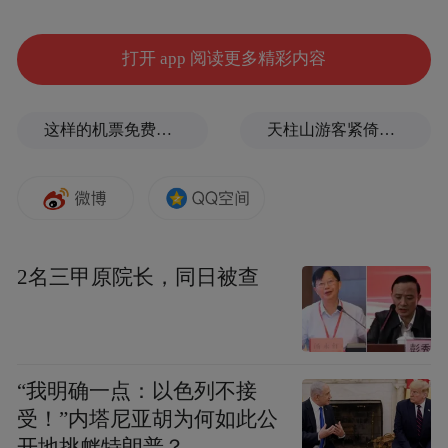
水平三甲医院稳步迈进，让镇江百姓在家门
口，就能享受到更前沿、更优质的医疗服
打开 app 阅读更多精彩内容
务。
这样的机票免费退改，走错了方向
天柱山游客紧倚护栏扶手缓步下山，险被台风吹飞
镇江市第一人民医院
，是市民认可度高的区
域医疗龙头。作为规模最大、历史积淀最
久、综合实力最强的市属公立医院，医院常
年扛起区域疑难重症救治、突发公共卫生事
2名三甲原院长，同日被查
件应急保障的重任，学科设置齐全、临床技
术扎实过硬。多年来，凭借规范贴心的诊疗
服务，医院积累了良好的口碑和公信力，是
百姓看病就医值得信赖的选择。
“我明确一点：以色列不接
受！”内塔尼亚胡为何如此公
依托扎实的根基
开地挑衅特朗普？