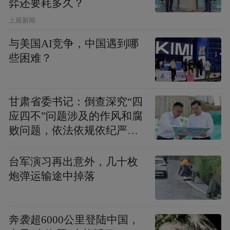
弈还要耗多久？
疗实效，推动医院朝着医疗、教学、科研协
上观新闻
同发展的方向稳步前行。
与美国AI竞争，中国遇到哪
校地共建是一项长期工程
些困难？
随着各项合作举措有序落地
甘肃省委书记：倒查深究“四
广大市民将逐步感受到
应四不”问题涉及的作风和腐
败问题，依法依规依纪严肃
实实在在的就医红利
查处腐败案件，加大通报曝
光力度
台军演习再出意外，几十枚
看病更省心，少跑冤枉路。
随着专科布局不
炮弹运输途中掉落
断完善、诊疗能力持续提升，市民在家门口
就能享受到与中心城市大医院同质化的医疗
奔袭超6000公里登陆中国，
服务，疑难重症救治更有保障，不用再拖着