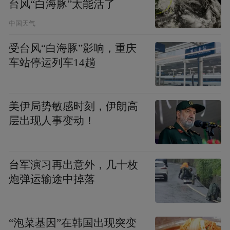
台风“白海豚”太能活了
病痛往返外地，大幅减少奔波之苦。
中国天气
就医更划算，减轻额外负担。
本地医疗综合
受台风“白海豚”影响，重庆
能力进一步提升，患者无需频繁奔赴外地求
车站停运列车14趟
医，交通、住宿、陪护等额外开支可以有效
节省，用更低的综合成本，就能享受高品质
美伊局势敏感时刻，伊朗高
医疗服务。
层出现人事变动！
健康更全面，服务持续升级。
依托高校优质
资源，慢病管理、健康体检、术后康复等普
台军演习再出意外，几十枚
惠服务不断优化，覆盖全生命周期的健康服
炮弹运输途中掉落
务体系持续完善，全方位守护群众身心健
康。
“泡菜基因”在韩国出现突变