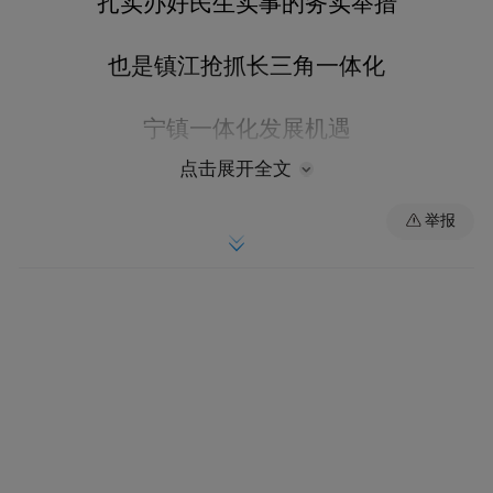
扎实办好民生实事的务实举措
也是镇江抢抓长三角一体化
宁镇一体化发展机遇
点击展开全文
推动优质医疗资源共建共享的重要一步
举报
区域医疗服务迎来提质升级的新契机
作为国内顶尖综合性高校，
南京大学
医学底
蕴深厚，尤其在医工交叉、智慧医疗、人工
智能辅助诊疗等前沿领域优势明显。此次校
地深度携手，南大优质的临床、教学、科研
资源将持续赋能市一院，助力医院向着更高