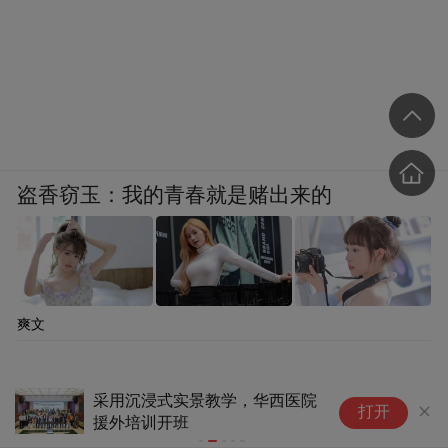
盗香窃玉：我的青春就是赌出来的
爽文
万兆筑基·AI赋能 | 中山三院以
跨
打开
万兆AI医疗园区网络重构智慧诊
粤
疗新底座