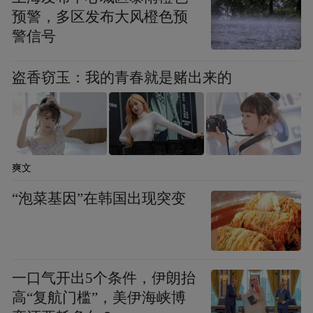
通过专家常态化坐诊、手术指导、病例研
预警，多区发布大风橙色预
讨，持续增强重症救治能力。
警信号
人才队伍方面
，双方将搭建起双向交流、双
盗香窃玉：我的青春就是赌出来的
聘共用的长效平台。南大知名专家定期来院
坐诊、开展手术、带教青年医师，把前沿诊
疗理念和标准化流程带到临床一线；医院骨
干医师、青年人才也能进入南大深造学习，
爽文
接触行业前沿技术，持续夯实人才梯队，为
“泡菜基因”在韩国出现突变
医院长远发展积蓄核心力量。
科研创新方面
，医院可共享南大高端科研平
台，推动人工智能、大数据等前沿技术与临
一口气开出5个条件，伊朗抬
高“复航门槛”，美伊海峡博
床诊疗深度融合，让科研成果逐步转化为诊