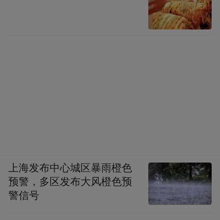
此次校地合作，既是市一院做强区域医疗高
地的重大机遇，更是镇江优化民生服务、提
升城市综合竞争力的重要抓手。未来，医院
将持续用好南大优质资源，稳步做强学科、
培育人才、优化服务，全力推进更高水平三
甲医院建设，进一步放大区域医疗辐射作
用，用更优质、高效、贴心的服务，守护好
镇江百姓的健康。
来源：镇江发布
上海发布中心城区暴雨橙色
预警，多区发布大风橙色预
“特别声明：以上作品内容(包括在内的视频、图片或音
警信号
频)为凤凰网旗下自媒体平台“大风号”用户上传并发
布，本平台仅提供信息存储空间服务。
Notice: The content above (including the videos,