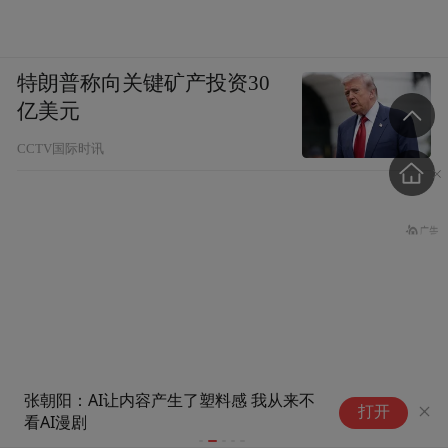
特朗普称向关键矿产投资30
亿美元
CCTV国际时讯
张朝阳：AI让内容产生了塑料感 我从来不
服
打开
看AI漫剧
以
台风“白海豚”逼近，这些知
“