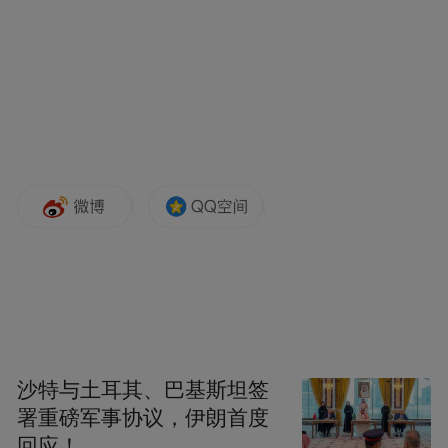
聚焦高频、高难、高敏业务
已经实现了三大核心场景应用
智能辅助审批：
准确率由60%提升至90%，
平均办理时限压缩至24小时内，年均可释放
60%人工审核力量。
政务“智+”解决方案：
在常州市公共资源交易
中心，“智问”上线以来共收录政策法规120余
份、答复基层经办人员千余次提问。“智瞰”
已产出百余份数据图表，助力部门掌握市场
沙特与土耳其、巴基斯坦签
动态、优化服务。
署重磅军事协议，伊朗首度
回应！