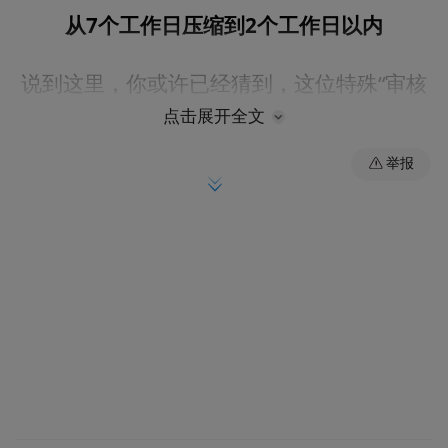
从7个工作日压缩到2个工作日以内
说到这里，你或许已经猜到，这位特殊“审核
员”并非真人，它源自
常州本土自研
的
“数洞
点击展开全文
AI”
。这款AI，正是
常州国资系统
依托热门大
举报
模型DeepSeek、NL2SQL打造的
政企专属AI
智能体
。
AI引擎在千行百业轰鸣
常州高质量发展的脉动与之同频
“十五五”
顺应
规划