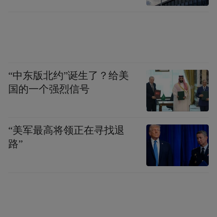
短70%，表面缺陷检测误差率在1%以内；轨
道智能巡检机器人“铁帅”3小时内即可完成1
号线全线轨道数据采集，检出率高于96%；
变电所智能巡检机器人“铁匠”系统识别率
98%，“铁旋风”列车车底智能吹扫机器人1小
“中东版北约”诞生了？给美
时能完成两人1.5小时的工作量。
国的一个强烈信号
在绿电AI方面
“美军最高将领正在寻找退
常州新能源集团为全市“打样”
路”
自今年3月下旬起，集团下属光伏项目率先实
现AI+无人机光伏智能巡检并推进平台部署，
实现“自主飞行、精准建模、智能诊断、自动
报告”运维闭环，一站式完成光伏组件缺陷精