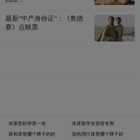
工伤智能风控稽核：
自动筛查全流程数据，
精准揪出各类违规风险，提升稽核效率与防
最新“中产身份证”：《奥德
控精准度。
赛》点映票
“虽然Deepseek等已经非常聪明成熟，但审
批、稽查，如个人医保查询等，都是专业政
务业务场景。”常州数据科技有限公司技术部
经理耿昌健介绍，“另一方面，这些场景都有
定制化需求，公共AI的识别率只能到60%—
75%，但为具体业务量身定制的‘数洞AI’可以
做到90%—95%。”
2025年被称为“智能体”元年，2026年“智能
体”刚刚被写入政府工作报告。大众眼里的这