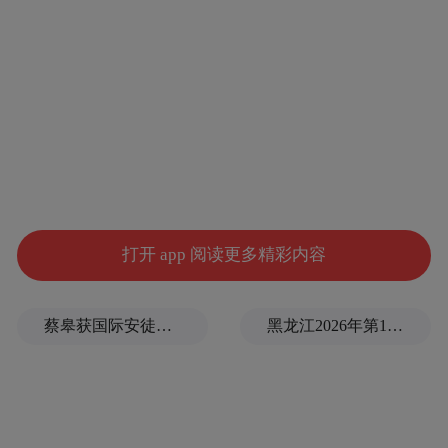
“人工智能+”
全面实施
行动要求
“数据+场景”
常州市国资委立足
深厚家底
产业发展、文化建设、
推动AI在
民生保障、社会治理
全场景“热烈盛开”
打开 app 阅读更多精彩内容
以常州数据集团研发的
蔡皋获国际安徒生奖，系插画奖项60年来首位中国画家
黑龙江2026年第1号洪水洪峰预计今晚抵达同江站
“数洞AI”为例
在政务服务领域