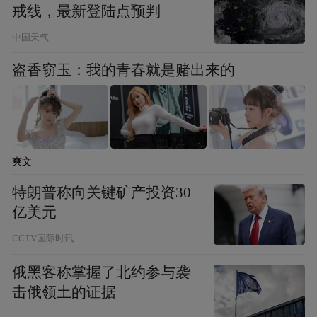
程跟踪货物运输，实现多式联运线上智能调
戒线，最新登陆点预判
度，工作效能提升40%，订单处理时长缩短
中国天气
35%。截至2026年6月，平台联运订单超6.6
盗香窃玉：我的青春就是赌出来的
万单，服务300余家企业，降低物流成本超
9900万元。该平台已成功入选江苏省运输结
构调整典型案例。
在交通出行领域
爽文
特朗普称向关键矿产投资30
AI正在让出行更加安全稳定
亿美元
CCTV国际时讯
地铁1、2号线结束一天的运营后，AI系列机
器人便“集体上班”：列车智能巡检机器人“铁
俄黑客称掌握了北约参与袭
击俄领土的证据
宝2.0”负责近5166个检测点，用时较人工缩