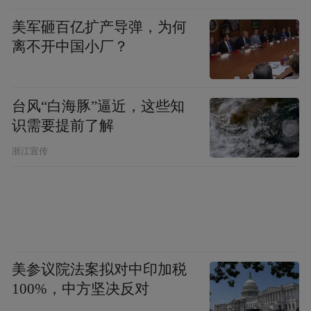
准识别、电站设备状态实时监测、安全隐患
美军砸百亿扩产导弹，为何
离不开中国小厂？
智能预警，大幅提升巡检效率与诊断精度。
“丰富场景和核心数据，都是地方国资抢占AI
台风“白海豚”逼近，这些知
产业应用高地的优势。”常州市国资委相关负
识需要提前了解
责人表示。“我们将继续引导企业全面参
浙江宣传
与‘人工智能+’行动，继续围绕实际业务解
决‘真问题’，加快将人工智能关键变量转化为
高质量发展的强劲增量。”
从审批窗口的“秒级响应”
美参议院法案拟对中印加税
到地铁深处的“智能体检”
100%，中方坚决反对