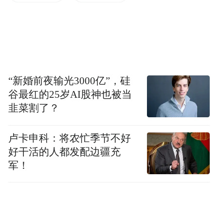
本次活动由国务院新闻办公室、中国驻土耳
其大使馆、中国驻伊斯坦布尔总领事馆主
办，南京市人民政府新闻办公室承办。中土
两国出版、文学、媒体等各界人士100余人出
席活动。
“新婚前夜输光3000亿”，硅
PART.
0
1
谷最红的25岁AI股神也被当
韭菜割了？
双城互鉴：丝路上的文明回响
卢卡申科：将农忙季节不好
好干活的人都发配边疆充
军！