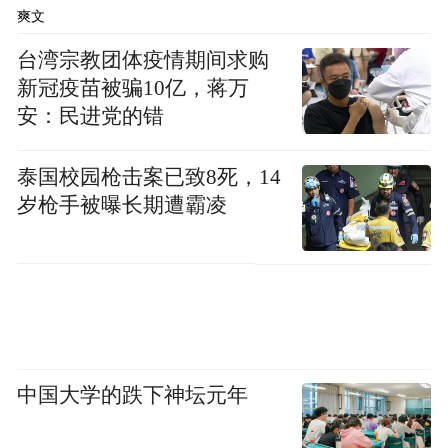
爽文
台湾宗教团体疫情期间求购
新冠疫苗被骗10亿，蒋万
安：民进党的错
伊斯坦布尔城市历史、宣传与旅游局局长胡
泰国校园枪击案已致8死，14
里耶·梅尔韦·盖迪克表示，南京与伊斯坦布尔
岁枪手被曝长期遭霸凌
均为依水而兴、因文明积淀而繁荣的历史名
城，在文化遗产保护与城市现代化发展中面
临着许多相似课题。通过此次交流，双方进
一步加深了对彼此城市历史、建筑和文化传
统的了解，为未来在城墙保护修复、文化遗
中国大学的跌下神坛元年
产活化利用等领域开展务实合作创造了契
机。她期待以丝路文明交流为纽带，共同守