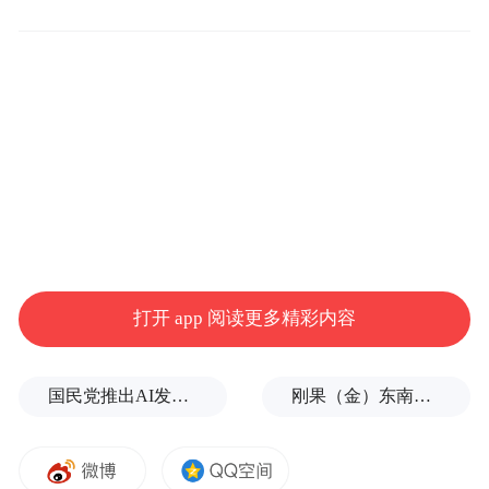
文化遗产在当代城市发展中的价值等主题展
开深入交流，共叙丝路情谊，共话文明互
鉴。
打开 app 阅读更多精彩内容
国民党推出AI发言人“郑小文”迎战民进党
刚果（金）东南部中资企业钴产品铀含量超标？官方回应