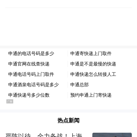
南京依长江而兴，自古便是海上丝绸之路重
要节点；横跨亚欧大陆的伊斯坦布尔，是古
丝绸之路西端关键枢纽。两座千年古都虽相
隔万里，却共享丝路文明交融基因。本次“江
海互通·丝路同行”——南京·伊斯坦布尔城市
文明对话，旨在以丝路为纽带，搭建双城对
话平台。
热点新闻
联合国教科文组织欧洲地区科学与文化区域
严阵以待、全力备战！上海