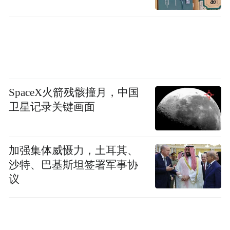
城墙，是两座城市最深沉的历史印记。今年
是南京明城墙肇建660周年，这座现存世界最
长、规模最大的古代都城城墙，正与中世纪
SpaceX火箭残骸撞月，中国
城市防御标杆——狄奥多西城墙遥相呼应，
卫星记录关键画面
共同见证着丝路文明的生生不息。
加强集体威慑力，土耳其、
沙特、巴基斯坦签署军事协
议