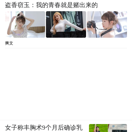
盗香窃玉：我的青春就是赌出来的
同为人类文明交流互鉴贡献智慧与力量。
“特别声明：以上作品内容(包括在内的视频、图片或音
频)为凤凰网旗下自媒体平台“大风号”用户上传并发
布，本平台仅提供信息存储空间服务。
爽文
Notice: The content above (including the videos,
pictures and audios if any) is uploaded and posted
by the user of Dafeng Hao, which is a social media
platform and merely provides information storage
space services.”
女子称丰胸术9个月后确诊乳