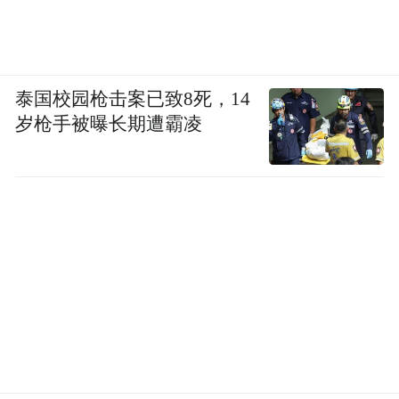
土诗歌工作坊，发布双向驻地作家计划，搭
建两国诗人、作家常态化交流合作平台。
活动现场，中土双方翻译出版领域的有关机
泰国校园枪击案已致8死，14
构分别签署协议，推动两国优秀文学作品互
岁枪手被曝长期遭霸凌
译出版，以文学为桥梁拉近两国民众心灵距
离，促进文明互鉴。
从长江之滨到博斯普鲁斯海峡，从金陵城墙
到君士坦丁堡壁垒，两座千年古都跨越时空
的对话，正在丝路文明的纽带下书写新的篇
章。与会嘉宾表示，期待南京与伊斯坦布尔
以此为起点，在文化遗产保护、文学创作交
流、青年人才培养等领域持续深化合作，共