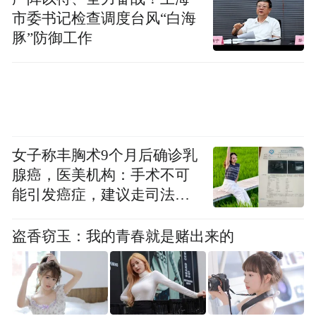
局（威尼斯办事处）文化部门负责人弗雷德
市委书记检查调度台风“白海
豚”防御工作
里克·奥伯特在视频致辞中表示，南京与伊斯
坦布尔均拥有丰富的人类文化遗产，两座城
市的遗产保护实践可为全球古城保护与可持
续发展提供样本。他指出，南京“世界文学之
都”与伊斯坦布尔“世界设计之都”的双城联
女子称丰胸术9个月后确诊乳
动，完美诠释了联合国教科文组织关于城市
腺癌，医美机构：手术不可
历史景观保护的理念。
能引发癌症，建议走司法途
径
盗香窃玉：我的青春就是赌出来的