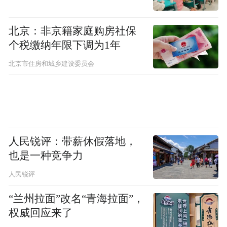
护人类共享的文化遗产。
北京：非京籍家庭购房社保
PART.
0
2
个税缴纳年限下调为1年
城墙为证：千年遗产的当代守护
北京市住房和城乡建设委员会
人民锐评：带薪休假落地，
也是一种竞争力
人民锐评
“兰州拉面”改名“青海拉面”，
权威回应来了