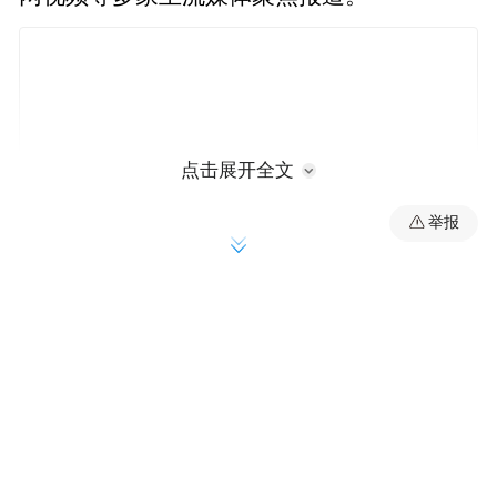
点击展开全文
举报
2026年恰逢中土建交55周年，来自中土两国
政府文化官员、联合国教科文组织代表、两
国文化遗产与文学领域的专家学者齐聚一
堂，以城市文学与遗产对话为纽带，围绕长
江文化、古城修缮、遗产活化、数智赋能、