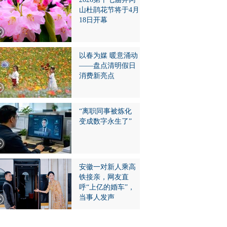
山杜鹃花节将于4月
18日开幕
以春为媒 暖意涌动
——盘点清明假日
消费新亮点
“离职同事被炼化
变成数字永生了”
安徽一对新人乘高
铁接亲，网友直
呼“上亿的婚车”，
当事人发声