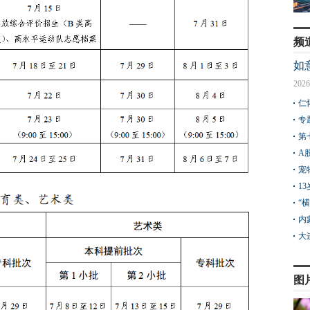
频
如
2026
仁
专
第
A
宠
1
“
内
大
图