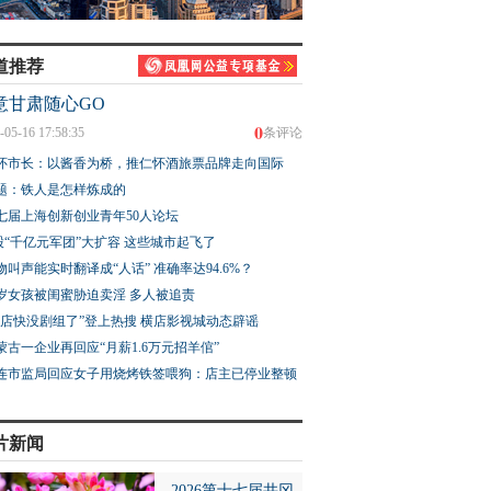
道推荐
意甘肃随心GO
0
-05-16 17:58:35
条评论
怀市长：以酱香为桥，推仁怀酒旅票品牌走向国际
题：铁人是怎样炼成的
七届上海创新创业青年50人论坛
股“千亿元军团”大扩容 这些城市起飞了
物叫声能实时翻译成“人话” 准确率达94.6%？
3岁女孩被闺蜜胁迫卖淫 多人被追责
横店快没剧组了”登上热搜 横店影视城动态辟谣
蒙古一企业再回应“月薪1.6万元招羊倌”
连市监局回应女子用烧烤铁签喂狗：店主已停业整顿
片新闻
2026第十七届井冈