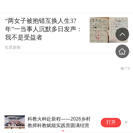
“两女子被抱错互换人生37
年”一当事人沉默多日发声：
我不是受益者
红星新闻
科教火种赴新程——2026乡村
“
打开
教师科教赋能实践营圆满结营
科
被核打击81年后，日本广岛