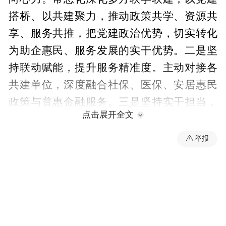
搭桥、以共建聚力，推动政策共学、资源共
享、服务共推，把党建政治优势，切实转化
为助企惠民、服务发展的实干优势。二是坚
持联动赋能，提升服务精准度。主动对接各
共建单位，深度融合社保、医保、安居惠民
政策与普惠金融服务。三是坚持实干担当，
点击展开全文
激活发展新动能。立足华罗庚高新区产业特
色和全区发展布局，持续优化服务流程、创
举报
新服务模式、加大投放力度，扎实落实“助企
惠民、护航金沙”工作要求，持续提升金融服
务质效。
“特别声明：以上作品内容(包括在内的视频、图片或音