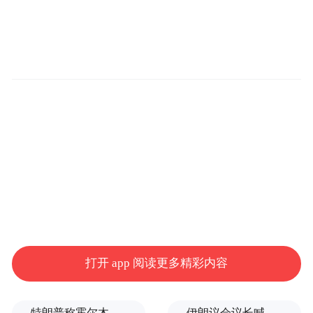
频)为凤凰网旗下自媒体平台“大风号”用户上传并发
布，本平台仅提供信息存储空间服务。
Notice: The content above (including the videos,
pictures and audios if any) is uploaded and posted
by the user of Dafeng Hao, which is a social media
platform and merely provides information storage
space services.”
打开 app 阅读更多精彩内容
特朗普称霍尔木兹海峡协议尚未达成，正参与相关谈判
伊朗议会议长喊话：别再作秀了！