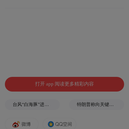
同时，闷热天气极易造成入睡困难、睡眠
浅、睡眠不足，而睡眠质量下降会大幅降低
大脑处理负面情绪的能力，降低情绪容错
率，使人耐心不足、易怒敏感。此外，高温
出汗会流失大量水分与电解质，即便只是轻
微脱水，体重流失1%~2%的水分，也会引发
疲劳、头痛、注意力下降及情绪波动，这也
是夏季莫名暴躁的重要诱因。
打开 app 阅读更多精彩内容
夏季稳情绪、防烦躁，掌握四个实用妙招
台风“白海豚”进入24小时警戒线，最新登陆点预判
特朗普称向关键矿产投资30亿美元
针对高温引发的情绪烦躁、易怒问题，侯正
华副主任医师给出了简单易操作的调节方