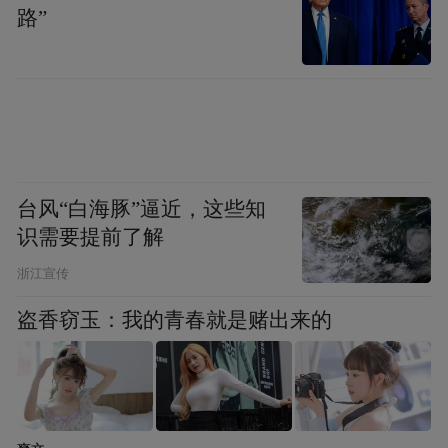
路”
躁、易怒，属于正常生理现象，待气温回
落、环境凉爽后可自行缓解，无需过度焦
虑。
但如果情绪低落、焦虑暴躁的状态持续数周
以上，脱离高温环境、改善睡眠补水后仍无
台风“白海豚”逼近，这些知
法缓解，且已经影响正常工作与生活，甚至
识需要提前了解
伴随长期失眠、食欲异常、兴趣减退等症
浙江宣传
状，就并非单纯的天气因素所致。建议及时
盗香窃玉：我的青春就是赌出来的
前往正规医院心身医学科就诊，排查病因并
进行专业干预。（王倩 程守勤）
“特别声明：以上作品内容(包括在内的视频、图片或音
频)为凤凰网旗下自媒体平台“大风号”用户上传并发