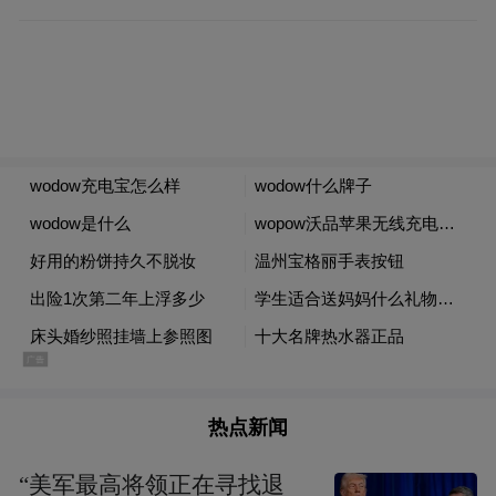
10点后到下午4点之间，是全天气温最高的时
段，应尽量减少外出活动。如需外出，务必
做好防晒、降温防护，缩短高温暴露时间，
减轻身体热应激负担。
及时止损，快速脱离闷热环境。当感觉心烦
气躁、情绪即将失控时，立刻停下手中的
事，离开闷热环境，前往阴凉处或空调房静
坐片刻。环境温度下降后，大脑情绪调控功
能会快速恢复，负面情绪可有效缓解。
专家提醒：区分季节性烦躁与心理问题
热点新闻
“美军最高将领正在寻找退
侯正华提醒，单纯由高温天气引发的偶尔烦