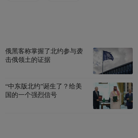
法，帮助市民平稳度过酷暑。
及时补水，拒绝被动喝水。摒弃“口渴再喝
水”的习惯，坚持少量多次主动饮水。户外工
作者、长期暴晒人群，可适当补充电解质水
或淡盐水，及时弥补身体流失的水分和电解
俄黑客称掌握了北约参与袭
击俄领土的证据
质，维持机体状态稳定。
改善睡眠，营造凉爽居室环境。睡前提前调
“中东版北约”诞生了？给美
节室内温度，通过开窗通风、开启降温设备
国的一个强烈信号
等方式，打造凉爽舒适的睡眠环境，保证充
足、高质量的睡眠，从根源上稳定情绪状
态。
规避高温时段，减少身体应激。夏季从上午