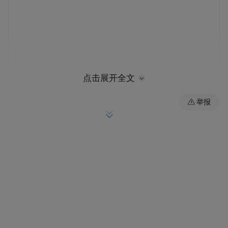
点击展开全文
高温之所以让人脾气变差，核心源于身体多
举报
重生理变化。持续高温会让人体一直处于热
应激状态，为了散热，心率、血管、汗腺持
续高负荷工作，身体疲惫紧绷。这种状态会
直接干扰大脑情绪调控系统，抑制负责理性
自控的前额叶功能，让管控情绪的能力下
降，而负责情绪爆发的杏仁核变得更为敏
感，微小刺激就容易引发烦躁、发火。