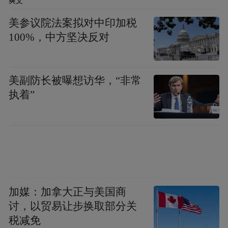
爽文
布，本平台仅提供信息存储空间服务。
Notice: The content above (including the videos,
美参议院法案拟对中印加税
pictures and audios if any) is uploaded and posted
100%，中方坚决反对
by the user of Dafeng Hao, which is a social media
platform and merely provides information storage
space services.”
美副防长被曝想访华，“非常
执着”
加媒：加拿大正与美国商
讨，以贸易让步换取部分关
税减免