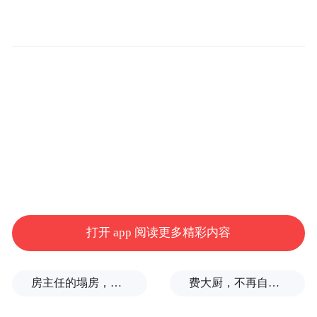
前 言
打开 app 阅读更多精彩内容
房主任的塌房，一场“人设露馅”
费大厨，不再自称大王