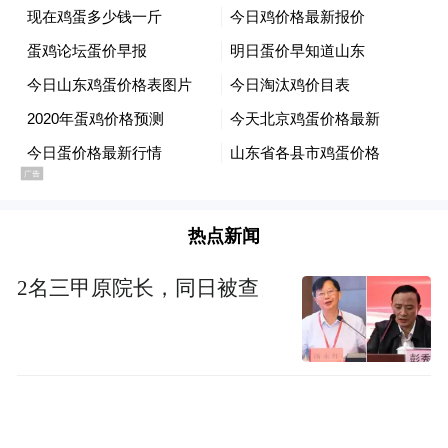
为进一步完善美术艺术档案规范化建设，补
齐行业史料系统留留存短板，丰富省级艺术
类馆藏资源，充分发挥档案存史立证传承文
脉、资政育人的重要作用，江苏省档案馆与
江苏省中国画学会立足各自职能优势、整合
资源力量，联合开展专项建档、文献与优秀
作品交接暨专题展览活动。通过对学会历年
热点新闻
工作资料、学术成果、原创艺术作品进行集
2名三甲原院长，同日被查
中梳理、规范归档、永久典藏和公开展示，
系统保存江苏当代国画艺术史料，以呈现江
苏美术事业发展脉络与艺术实绩。
本次馆会战略合作，创新构建“档案典藏、公