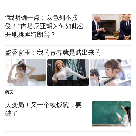
开展示、学术研学、文化传播”一体化工作模
式，有效健全文艺档案保管、传承、利用体
“我明确一点：以色列不接
系。通过以档存史、以展弘艺、以美育人，
受！”内塔尼亚胡为何如此公
集中展示江苏当代中国画艺术风貌，夯实全
开地挑衅特朗普？
省文艺发展根基，对完善江苏美术档案体
盗香窃玉：我的青春就是赌出来的
系、推动传统书画文化普及传播、助力新时
代文化强省高质量建设，具有重要的现实意
义和长远的示范价值。
部分参展作品赏析
爽文
大变局！又一个铁饭碗，要
（各职务以姓氏笔画为序）
破了