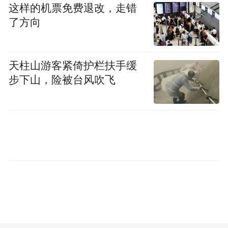
这样的机票免费退改，走错
众化传播，为传承江苏优秀文化、记录时代
了方向
发展历程提供坚实档案保障。
江苏省中国画学会长期深耕国画创作、学术
天柱山游客紧倚护栏扶手缓
研究与社会美育事业，始终坚持正确文艺导
步下山，险被台风吹飞
向，坚持创会会长高云提出的“笔墨当随人”
的创作理念，落实翟优会长“为促进中外文艺
交流互鉴、为赋能地方经济社会发展、为提
质基层公共文化、为满足大众审美生活需求”
的工作目标。多年来，学会积累留存了大量
珍贵文献资料、影像档案、学术出版物及原
创书画精品，从一个侧面记录了新时代江苏
中国画事业的发展轨迹与创作成果。