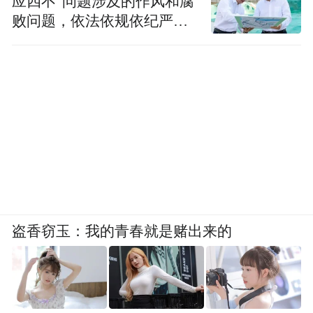
应四不”问题涉及的作风和腐
《莲开泰和》
败问题，依法依规依纪严肃
查处腐败案件，加大通报曝
翟优 江苏省中国画学会会长
光力度
盗香窃玉：我的青春就是赌出来的