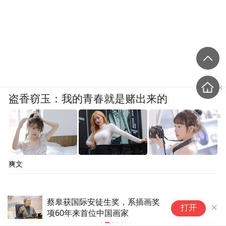
盗香窃玉：我的青春就是赌出来的
《歆之六》
张卫 江苏省中国画学会副会长
爽文
插画奖
浙江宣传：让“青椒”手握更多机
打开
会