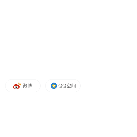
江苏文脉源远流长，中国画艺术底蕴深厚、
传承有序，是我省文化强省建设的重要组成
部分。档案是记录历史、传承文明、服务时
代、赋能发展的重要基础性资源。江苏省档
案馆始终坚守“为党管档、为国守史、为民服
务”的核心使命，紧扣时代发展大局，立足存
史、资政、育人、服务主责主业，坚持以档
存史、以档赋能、以档惠民，主动承担守护
地方历史文脉、典藏时代发展记忆、活化利
用档案资源、服务全省文化高质量发展的时
代担当，持续推进各类特色档案、文艺档案
规范化征集、专业化保管、常态化利用、大