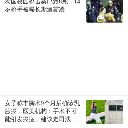
泰国校园枪击案已致8死，14
岁枪手被曝长期遭霸凌
女子称丰胸术9个月后确诊乳
腺癌，医美机构：手术不可
能引发癌症，建议走司法途
径