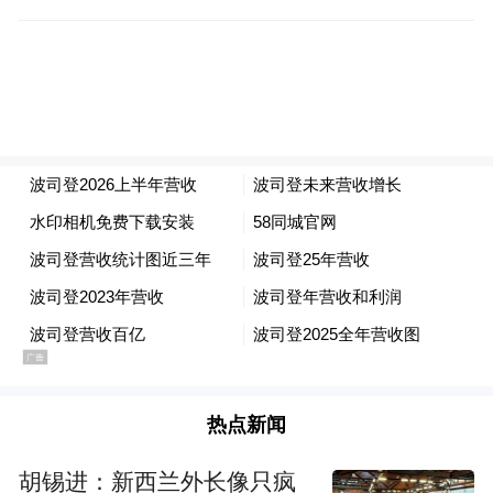
百分点。
首席财务官兼副总裁朱高峰解释称：“主品牌
毛利下降主要是销售结构的影响，上半年防
晒服发力，抛开该品类，其他羽绒服毛利率
下降约0.5个百分点。雪中飞要面对中低价
位、高性价比的羽绒服市场竞争，引流就要
牺牲毛利率。”他介绍，公司整体毛利率与去
年同期持平，为50%，对未来恢复毛利率有
信心。
潘俊称，中国向“M型”社群演变，不同人群
热点新闻
的消费意愿有较大不同，一部分消费者愿意
胡锡进：新西兰外长像只疯