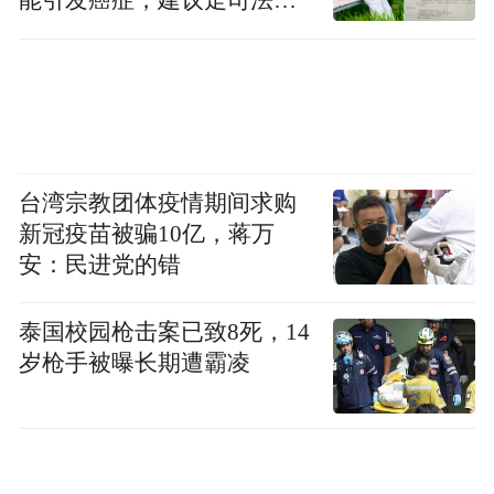
能引发癌症，建议走司法途
by the user of Dafeng Hao, which is a social media
径
platform and merely provides information storage
space services.”
台湾宗教团体疫情期间求购
新冠疫苗被骗10亿，蒋万
安：民进党的错
泰国校园枪击案已致8死，14
岁枪手被曝长期遭霸凌