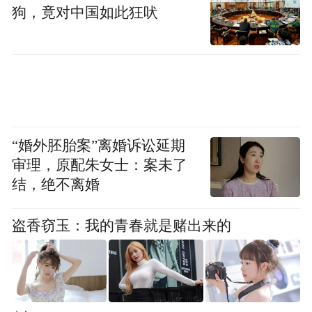
购买千元级别的羽绒服，另一部分消费者则
狗，竟对中国如此狂吠
认为价格偏高。波司登羽绒服走中高端路
线，雪中飞定位普惠高性价比羽绒服，适合
未来中国“M型”消费社群的需求，让波司登
形成了统一又有差异化的品牌矩阵。
拓展增量业务
“婚外胚胎案”离婚诉讼延期
审理，原配朱女士：案未了
“过去大家提到波司登就想到羽绒服，但是在
结，绝不离婚
春夏板块我们找到了发力点”，波司登执行董
事兼执行总裁梅冬表示，当品牌赢得顾客首
盗香窃玉：我的青春就是赌出来的
选的心智后，再去拓展新品类，成功的可能
性更大，波司登近几年在拓展功能性和防晒
品类上取得了不错的成绩。例如防晒品类，