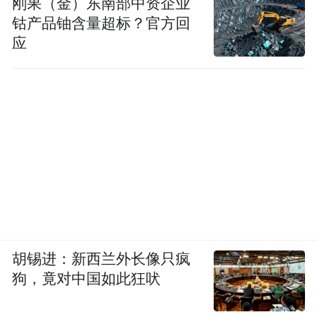
刚果（金）东南部中资企业
钴产品铀含量超标？官方回
应
胡锡进：新西兰外长像只疯
狗，竟对中国如此狂吠