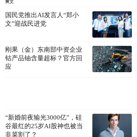
爽文
2021年该品类销售额是9000多万，到2023年
防晒品牌已经做到了5亿元销售额，增长了约
国民党推出AI发言人“郑小
文”迎战民进党
5倍。
今年冲锋衣品类爆火，梅冬透露，今年8月波
刚果（金）东南部中资企业
司登冲锋衣推向市场后订单暴增，原定计划
钴产品铀含量超标？官方回
销售8.5万件，目前已经销售38万件，预计今
应
年销量将达到四五十万件。
在羽绒服品类上，波司登通过产品设计继续
丰富羽绒服的应用场景，包括户外运动、日
常休闲、商务工作等。高德康称，波司登通
“新婚前夜输光3000亿”，硅
过研发销售新一代轻薄羽绒服，实现春秋冬
谷最红的25岁AI股神也被当
三季销售，促使销售峰值提升，增强了公司
韭菜割了？