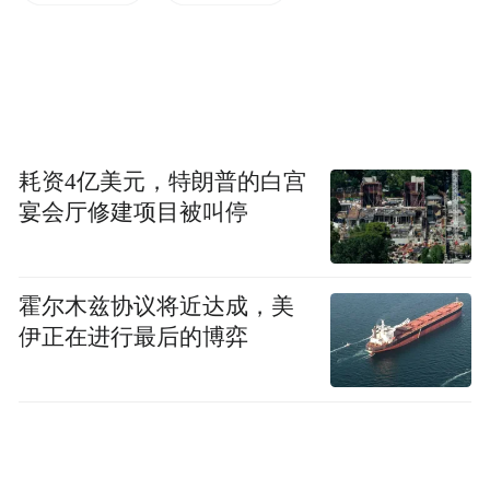
报中表示，雪中飞品牌持续发力线上业务，
核心策略是“快速不断上新有盈利能力的爆款
商品”。
线上渠道给羽绒服业务的贡献度提升，品牌
耗资4亿美元，特朗普的白宫
羽绒服业务线上销售收入达11.33亿元，同比
宴会厅修建项目被叫停
增长23.8%。“双十一”期间，波司登是天猫平
台女装第一、男装第二，京东、唯品会销售
霍尔木兹协议将近达成，美
均排名第一，抖音官方旗舰店全周期品牌女
伊正在进行最后的博弈
装单店第一。
不过，收入增长的同时，品牌羽绒服的毛利
率比去年同期下降了2.4个百分点，其中波司
登主品牌下降1.1个百分点，雪中飞下降2.3个