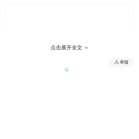
点击展开全文
举报
贝恩公司商品战略总监潘俊对记者称，刚刚
过去的财报季是羽绒服的淡季，但是波司登
仍然给出了一份比较不错的成绩单，主要是
因为波司登及时灵活调整商品结构，加大夏
季防晒服及秋季应季产品，如秋羽绒与冲锋
衣的投入。产品符合消费者需求，羽绒服、