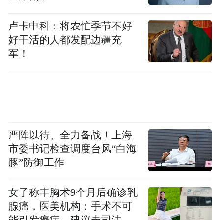
抵御风险的能力。在季节之外，轻薄羽绒服
进一步打破了地域、人群等限制，有助于公
卢卡申科：将农忙季节不好
好干活的人都发配边疆充
司开拓中国南方市场以及触达更多的年轻群
军！
体。
梅冬表示，未来波司登会聚焦功能性品类，
持续拓展增量业务，核心功能品类的增长空
间是无限的，将为波司登打造出新的销售业
严阵以待、全力备战！上海
绩增长点。
市委书记检查调度台风“白海
豚”防御工作
“特别声明：以上作品内容(包括在内的视频、图片或音
频)为凤凰网旗下自媒体平台“大风号”用户上传并发
布，本平台仅提供信息存储空间服务。
女子称丰胸术9个月后确诊乳
Notice: The content above (including the videos,
腺癌，医美机构：手术不可
pictures and audios if any) is uploaded and posted