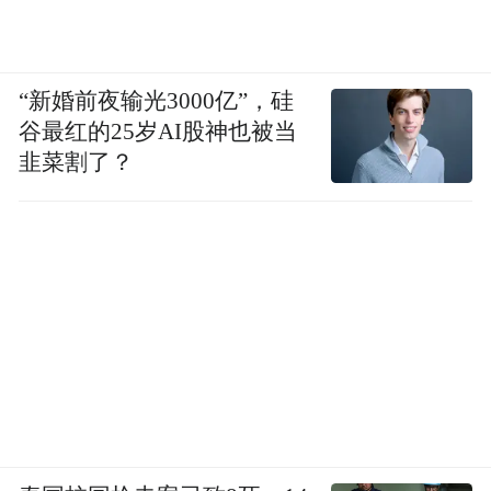
“新婚前夜输光3000亿”，硅
谷最红的25岁AI股神也被当
韭菜割了？