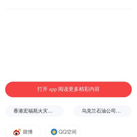
贴牌加工及女装销售额均有增长。
羽绒服的差异化布局
业绩会上，高德康称将加大普惠羽绒服赛道
布局，未来将旗下子品牌雪中飞定位于普惠
高性价比羽绒服，与主品牌波司登形成差异
化布局。
打开 app 阅读更多精彩内容
从波司登财报来看，波司登营收占比最大的
业务仍是羽绒服，品牌羽绒服业务收入49.4
香港宏福苑火灾跨部门调查最终报告：大火或由烟头引起
乌克兰石油公司设施遭遇大规模袭击
亿元，同比增长28.1%，其中波司登主品牌收
入44.2亿元，增长25.5%，雪中飞品牌实现收
入2.7亿元，同比增长了52.2%。波司登在财