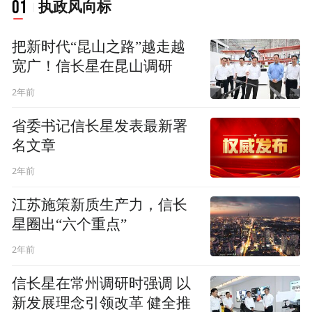
01
执政风向标
把新时代“昆山之路”越走越
宽广！信长星在昆山调研
2年前
省委书记信长星发表最新署
名文章
2年前
江苏施策新质生产力，信长
星圈出“六个重点”
2年前
信长星在常州调研时强调 以
新发展理念引领改革 健全推